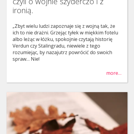
czyli o wojnie szyderczo i z
ironią.
„Zbyt wielu ludzi zapoznaje się z wojną tak, że
ich to nie drażni. Grzejąc tyłek w miękkim fotelu
albo leżąc w łóżku, spokojnie czytają historię
Verdun czy Stalingradu, niewiele z tego
rozumiejąc, by nazajutrz powrócić do swoich
spraw… Nie!
more…