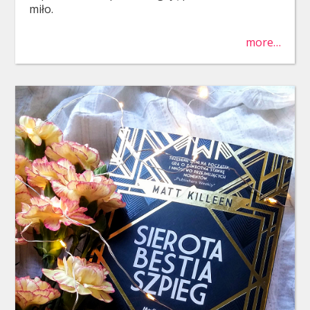
miło.
more…