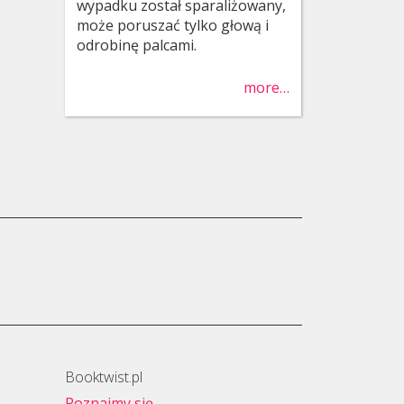
wypadku został sparaliżowany,
może poruszać tylko głową i
odrobinę palcami.
more…
Booktwist.pl
Poznajmy się