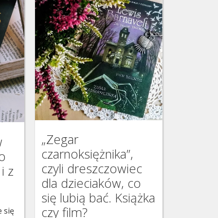
„Zegar
w
czarnoksiężnika”,
 o
czyli dreszczowiec
i z
dla dzieciaków, co
się lubią bać. Książka
czy film?
 się