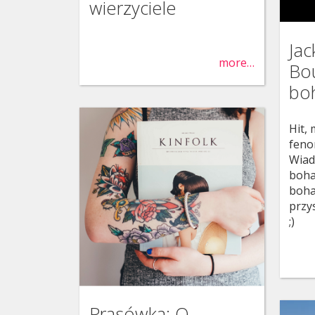
wierzyciele
Jac
more…
Bou
bo
Hit,
feno
Wiad
bohat
boha
przy
;)
Prasówka: O