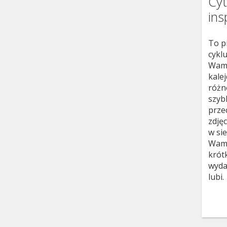
Cyt
ins
To p
cykl
Wam
kale
różn
szyb
przec
zdję
w sie
Wami
krótk
wyda
lubi.