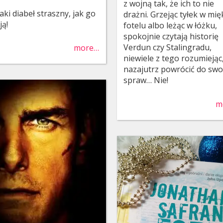
z wojną tak, że ich to nie
aki diabeł straszny, jak go
drażni. Grzejąc tyłek w mi
ją!
fotelu albo leżąc w łóżku,
spokojnie czytają historię
Verdun czy Stalingradu,
more…
niewiele z tego rozumiejąc
nazajutrz powrócić do swo
spraw… Nie!
m