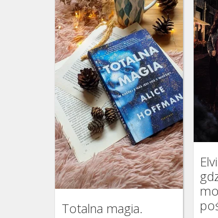
Elv
gdz
mo
poś
Totalna magia.