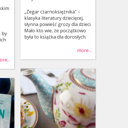
ękkim
„Zegar czarnoksiężnika” –
klasyka literatury dziecięcej,
słynna powieść grozy dla dzieci.
Mało kto wie, że początkowo
, by
była to książka dla dorosłych.
ich
more…
ore…