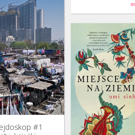
m
lejdoskop #1