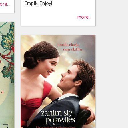
Empik. Enjoy!
ore…
more…