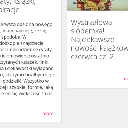
aty, książki,
piracje.
Wystrzałowa
ierwsza odsłona nowego
siódemka!
u, mam nadzieję, że się
 spodoba. W
Najciekawsze
jdoskopie znajdziecie
nowości książko
ości: niecodzienne cytaty,
czerwca cz. 2
kie omówienie ostatnio
zytanych książek, linki,
cia i ciekawostki wyłapane
ci, którymi chciałbym się z
m
 podzielić. Wszystko w
iej i szybkiej formie, jaką
je mi się większość z nas
more…