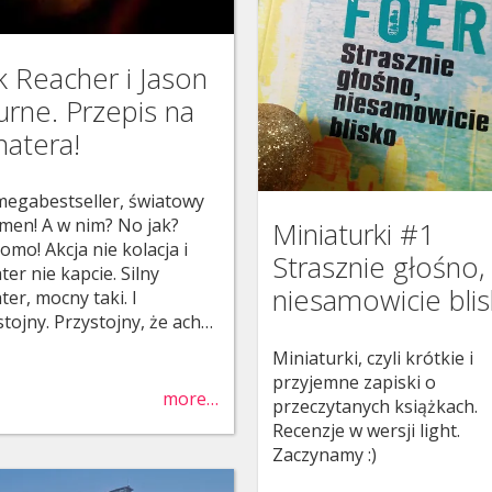
k Reacher i Jason
rne. Przepis na
hatera!
 megabestseller, światowy
men! A w nim? No jak?
Miniaturki #1
omo! Akcja nie kolacja i
Strasznie głośno,
er nie kapcie. Silny
niesamowicie bli
ter, mocny taki. I
stojny. Przystojny, że ach…
Miniaturki, czyli krótkie i
przyjemne zapiski o
more…
przeczytanych książkach.
Recenzje w wersji light.
Zaczynamy :)