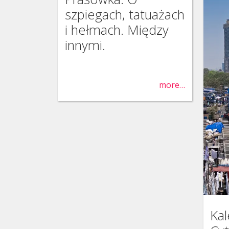
szpiegach, tatuażach
i hełmach. Między
innymi.
more…
Ka