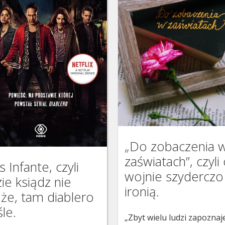
„Do zobaczenia 
zaświatach”, czyli
is Infante, czyli
wojnie szyderczo 
ie ksiądz nie
ironią.
że, tam diablero
le.
„Zbyt wielu ludzi zapoznaje