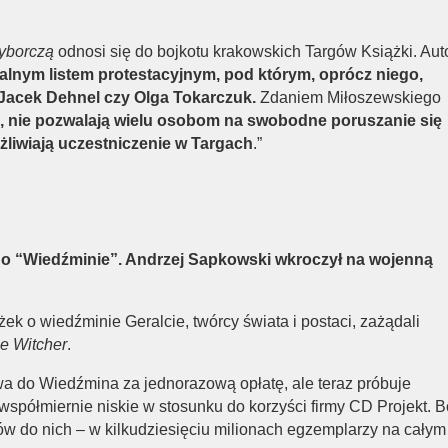
yborczą
odnosi się do bojkotu krakowskich Targów Książki. Aut
jalnym listem protestacyjnym, pod którym, oprócz niego,
 Jacek Dehnel czy Olga Tokarczuk.
Zdaniem Miłoszewskiego
a, nie pozwalają wielu osobom na swobodne poruszanie się
liwiają uczestniczenie w Targach
.”
 o “Wiedźminie”. Andrzej Sapkowski wkroczył na wojenną
k o wiedźminie Geralcie, twórcy świata i postaci, zażądali
e Witcher
.
wa do Wiedźmina za jednorazową opłatę, ale teraz próbuje
spółmiernie niskie w stosunku do korzyści firmy CD Projekt. B
tków do nich – w kilkudziesięciu milionach egzemplarzy na całym