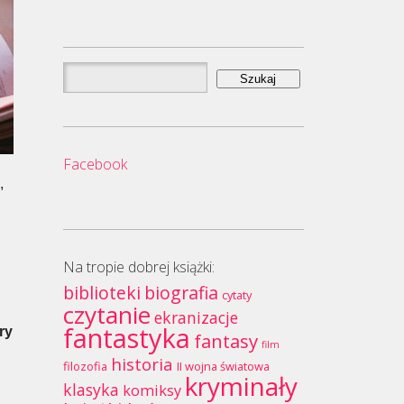
Szukaj:
Facebook
,
Na tropie dobrej książki:
biblioteki
biografia
cytaty
czytanie
ekranizacje
fantastyka
ury
fantasy
film
historia
filozofia
II wojna światowa
kryminały
klasyka
komiksy