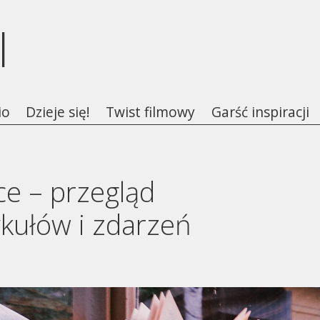
l
io
Dzieje się!
Twist filmowy
Garść inspiracji
ce – przegląd
ykułów i zdarzeń