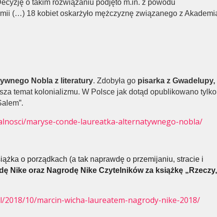
Decyzję o takim rozwiązaniu podjęto m.in. z powodu
mii (…) 18 kobiet oskarżyło mężczyznę związanego z Akademi
ywnego Nobla z literatury
. Zdobyła go
pisarka z Gwadelupy,
usza temat kolonializmu. W Polsce jak dotąd opublikowano tylko
Salem”.
tualnosci/maryse-conde-laureatka-alternatywnego-nobla/
ążka o porządkach (a tak naprawdę o przemijaniu, stracie i
ę Nike oraz Nagrodę Nike Czytelników za książkę „Rzeczy
pl/2018/10/marcin-wicha-laureatem-nagrody-nike-2018/