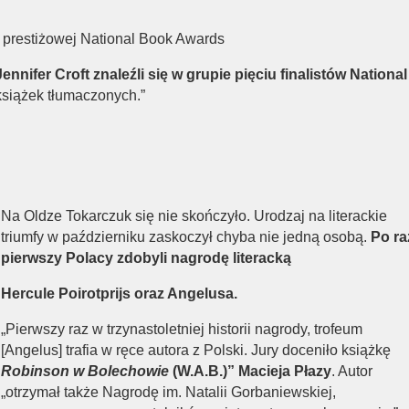
e prestiżowej National Book Awards
ennifer Croft znaleźli się w grupie pięciu finalistów National
książek tłumaczonych.”
Na Oldze Tokarczuk się nie skończyło. Urodzaj na literackie
triumfy w październiku zaskoczył chyba nie jedną osobą.
Po ra
pierwszy Polacy zdobyli nagrodę literacką
Hercule Poirotprijs oraz Angelusa.
„Pierwszy raz w trzynastoletniej historii nagrody, trofeum
[Angelus] trafia w ręce autora z Polski. Jury doceniło książkę
Robinson w Bolechowie
(W.A.B.)” Macieja Płazy
. Autor
„otrzymał także Nagrodę im. Natalii Gorbaniewskiej,