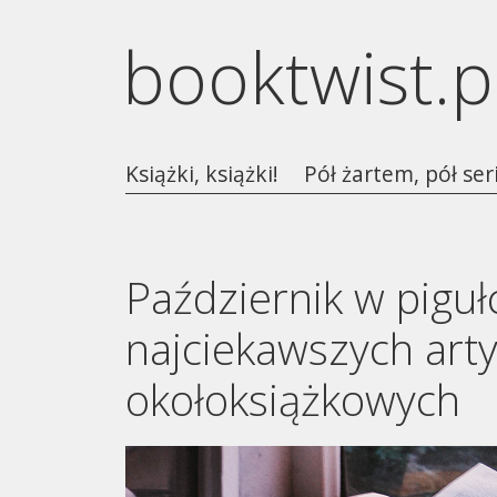
booktwist.p
Książki, książki!
Pół żartem, pół ser
Październik w piguł
najciekawszych art
okołoksiążkowych