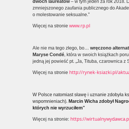
dwóch laureatów
– w tym jeden za rok 2018. 
zmniejszonego zaufania publicznego do Akade
o molestowanie seksualne.”
www.rp.pl
Więcej na stronie
Ale nie ma tego złego, bo…
wręczono alternat
Maryse Condé
, która w swoich książkach por
jedną jej powieść pt. „Ja, Tituba, czarownica z 
http://rynek-ksiazki.pl/ak
Więcej na stronie
W Polsce natomiast sławę i uznanie zdobyła ksi
wspomnieniach).
Marcin Wicha zdobył Nagrod
których nie wyrzuciłem”
https://wirtualnywydawca.
Więcej na stronie: