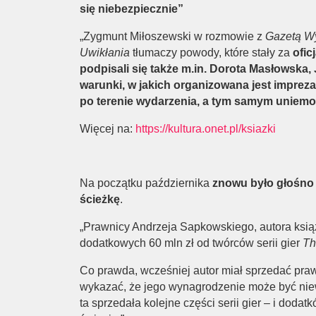
się niebezpiecznie”
„Zygmunt Miłoszewski w rozmowie z
Gazetą W
Uwikłania
tłumaczy powody, które stały za
ofic
podpisali się także m.in. Dorota Masłowska,
warunki, w jakich organizowana jest imprez
po terenie wydarzenia, a tym samym uniemoż
Więcej na:
https://kultura.onet.pl/ksiazki
Na początku października
znowu było głośno
ścieżkę
.
„Prawnicy Andrzeja Sapkowskiego, autora książe
dodatkowych 60 mln zł od twórców serii gier
Th
Co prawda, wcześniej autor miał sprzedać pra
wykazać, że jego wynagrodzenie może być niew
ta sprzedała kolejne części serii gier – i doda