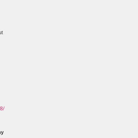
ut
8/
ny