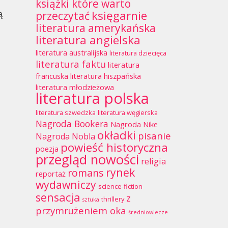
książki które warto
księgarnie
przeczytać
ą
literatura amerykańska
literatura angielska
literatura australijska
literatura dziecięca
literatura faktu
literatura
francuska
literatura hiszpańska
literatura młodzieżowa
literatura polska
literatura szwedzka
literatura węgierska
Nagroda Bookera
Nagroda Nike
okładki
pisanie
Nagroda Nobla
powieść historyczna
poezja
przegląd nowości
religia
rynek
romans
reportaż
,
wydawniczy
science-fiction
sensacja
z
thrillery
sztuka
przymrużeniem oka
średniowiecze