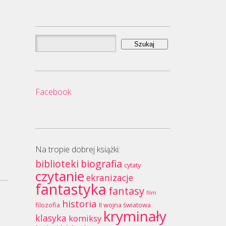
Szukaj:
Facebook
Na tropie dobrej książki:
biblioteki
biografia
cytaty
czytanie
ekranizacje
fantastyka
fantasy
film
historia
filozofia
II wojna światowa
kryminały
klasyka
komiksy