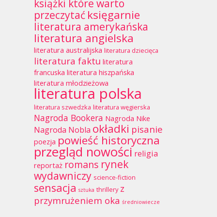
książki które warto
księgarnie
przeczytać
literatura amerykańska
literatura angielska
literatura australijska
literatura dziecięca
literatura faktu
literatura
francuska
literatura hiszpańska
literatura młodzieżowa
literatura polska
literatura szwedzka
literatura węgierska
Nagroda Bookera
Nagroda Nike
okładki
pisanie
Nagroda Nobla
powieść historyczna
poezja
przegląd nowości
religia
rynek
romans
reportaż
wydawniczy
science-fiction
sensacja
z
thrillery
sztuka
przymrużeniem oka
średniowiecze