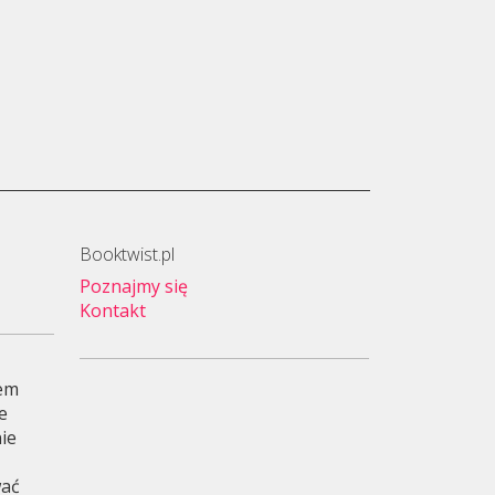
Booktwist.pl
Poznajmy się
Kontakt
wem
je
ie
wać