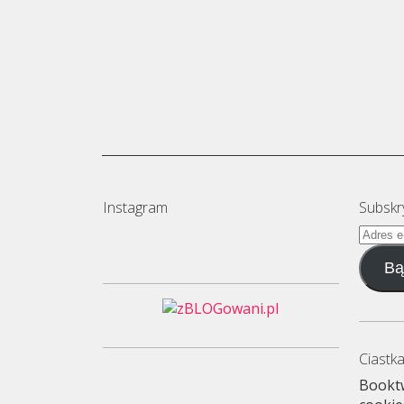
Instagram
Subskr
Adres
e-
Bą
mail
Ciastka
Booktw