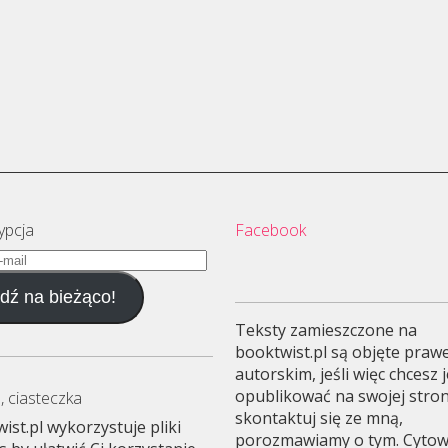
ypcja
Facebook
dź na bieżąco!
Teksty zamieszczone na
booktwist.pl są objęte pra
autorskim, jeśli więc chcesz 
opublikować na swojej stron
, ciasteczka
skontaktuj się ze mną,
ist.pl wykorzystuje pliki
porozmawiamy o tym. Cyto