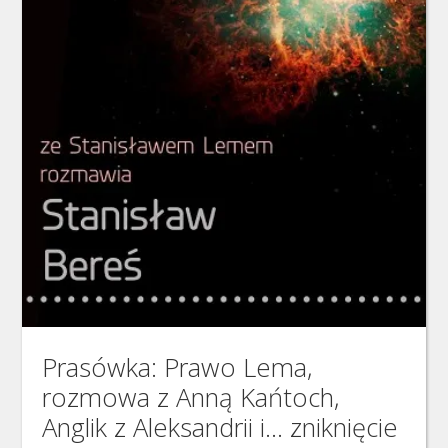
Prasówka: Prawo Lema,
rozmowa z Anną Kańtoch,
Anglik z Aleksandrii i… zniknięcie