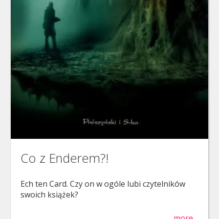
Co z Enderem?!
Ech ten Card. Czy on w ogóle lubi czytelników
swoich książek?
more…