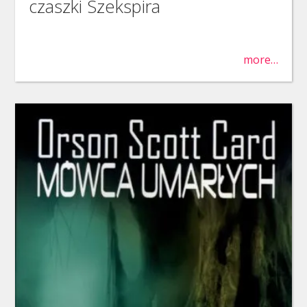
czaszki Szekspira
more…