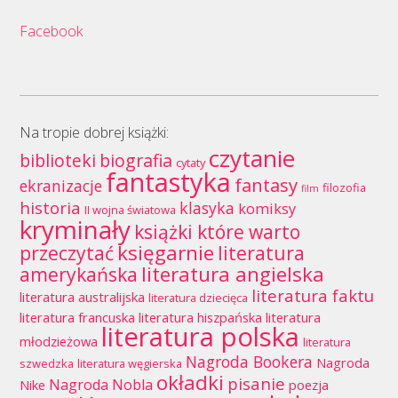
Facebook
Na tropie dobrej książki:
czytanie
biblioteki
biografia
cytaty
fantastyka
fantasy
ekranizacje
filozofia
film
historia
klasyka
komiksy
II wojna światowa
kryminały
książki które warto
księgarnie
przeczytać
literatura
literatura angielska
amerykańska
literatura faktu
literatura australijska
literatura dziecięca
literatura francuska
literatura hiszpańska
literatura
literatura polska
młodzieżowa
literatura
Nagroda Bookera
Nagroda
szwedzka
literatura węgierska
okładki
pisanie
Nagroda Nobla
Nike
poezja