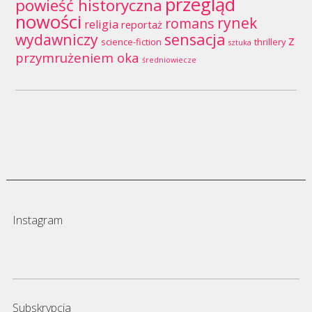
przegląd
powieść historyczna
nowości
rynek
romans
religia
reportaż
wydawniczy
sensacja
z
science-fiction
thrillery
sztuka
przymrużeniem oka
średniowiecze
Instagram
Subskrypcja