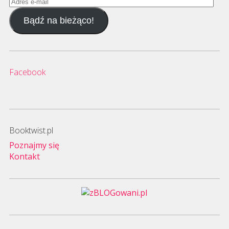
Adres
e-
Bądź na bieżąco!
mail
Facebook
Booktwist.pl
Poznajmy się
Kontakt