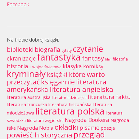
Facebook
Na tropie dobrej książki:
czytanie
biblioteki
biografia
cytaty
fantastyka
fantasy
ekranizacje
filozofia
film
historia
klasyka
komiksy
II wojna światowa
kryminały
książki które warto
księgarnie
przeczytać
literatura
literatura angielska
amerykańska
literatura faktu
literatura australijska
literatura dziecięca
literatura francuska
literatura hiszpańska
literatura
literatura polska
młodzieżowa
literatura
Nagroda Bookera
Nagroda
szwedzka
literatura węgierska
okładki
pisanie
Nagroda Nobla
Nike
poezja
przegląd
powieść historyczna