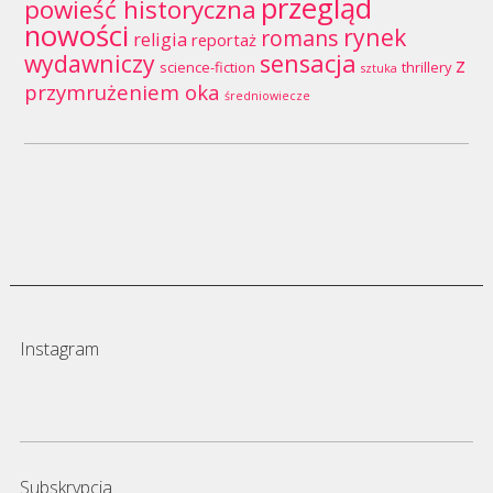
przegląd
powieść historyczna
nowości
rynek
romans
religia
reportaż
wydawniczy
sensacja
z
science-fiction
thrillery
sztuka
przymrużeniem oka
średniowiecze
Instagram
Subskrypcja