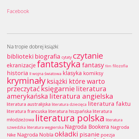
Facebook
Na tropie dobrej książki:
czytanie
biblioteki
biografia
cytaty
fantastyka
fantasy
ekranizacje
filozofia
film
historia
klasyka
komiksy
II wojna światowa
kryminały
książki które warto
księgarnie
przeczytać
literatura
literatura angielska
amerykańska
literatura faktu
literatura australijska
literatura dziecięca
literatura francuska
literatura hiszpańska
literatura
literatura polska
młodzieżowa
literatura
Nagroda Bookera
Nagroda
szwedzka
literatura węgierska
okładki
pisanie
Nagroda Nobla
Nike
poezja