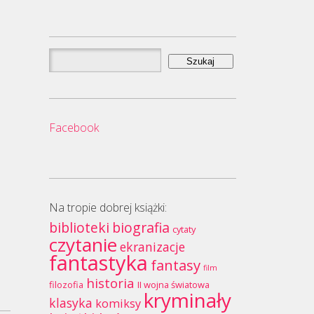
Szukaj:
Facebook
Na tropie dobrej książki:
biblioteki
biografia
cytaty
czytanie
ekranizacje
fantastyka
fantasy
film
historia
filozofia
II wojna światowa
kryminały
klasyka
komiksy