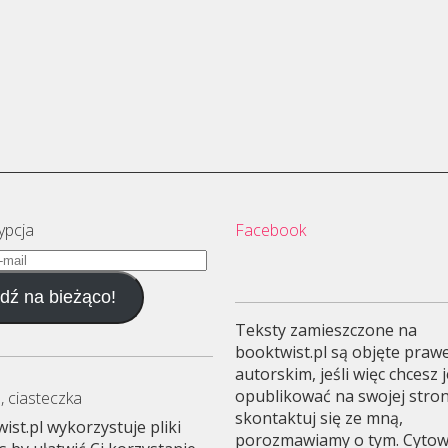
ypcja
Facebook
dź na bieżąco!
Teksty zamieszczone na
booktwist.pl są objęte pra
autorskim, jeśli więc chcesz 
opublikować na swojej stron
, ciasteczka
skontaktuj się ze mną,
ist.pl wykorzystuje pliki
porozmawiamy o tym. Cyto