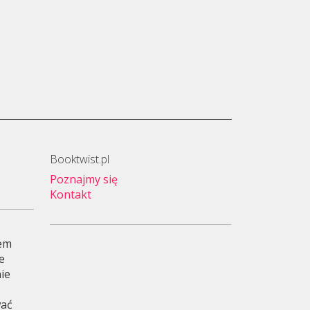
Booktwist.pl
Poznajmy się
Kontakt
wem
je
ie
wać