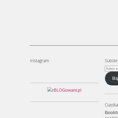
Instagram
Subskr
Adres
e-
Bą
mail
Ciastka
Booktw