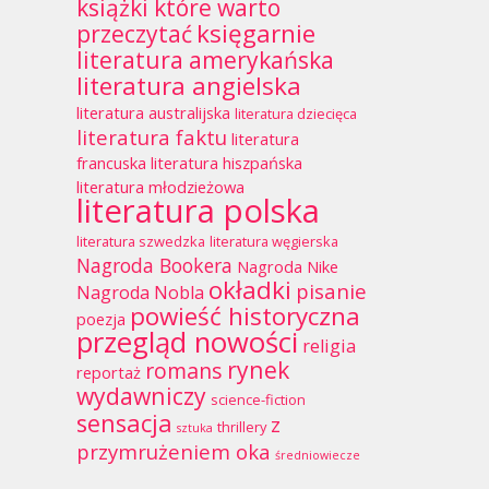
książki które warto
księgarnie
przeczytać
literatura amerykańska
literatura angielska
literatura australijska
literatura dziecięca
literatura faktu
literatura
francuska
literatura hiszpańska
literatura młodzieżowa
literatura polska
literatura szwedzka
literatura węgierska
Nagroda Bookera
Nagroda Nike
okładki
pisanie
Nagroda Nobla
powieść historyczna
poezja
przegląd nowości
religia
rynek
romans
reportaż
wydawniczy
science-fiction
sensacja
z
thrillery
sztuka
przymrużeniem oka
średniowiecze