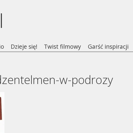
l
io
Dzieje się!
Twist filmowy
Garść inspiracji
-dzentelmen-w-podrozy