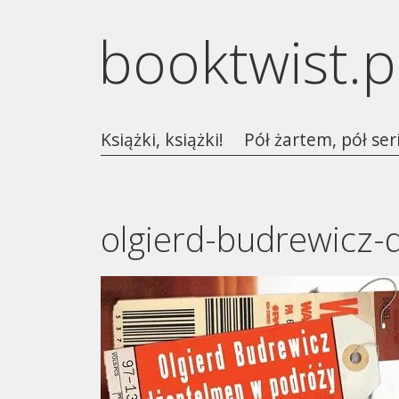
booktwist.p
Książki, książki!
Pół żartem, pół ser
olgierd-budrewicz