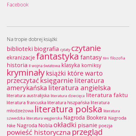
Facebook
Na tropie dobrej książki:
czytanie
biblioteki
biografia
cytaty
fantastyka
fantasy
ekranizacje
filozofia
film
historia
klasyka
komiksy
II wojna światowa
kryminały
książki które warto
księgarnie
przeczytać
literatura
literatura angielska
amerykańska
literatura faktu
literatura australijska
literatura dziecięca
literatura francuska
literatura hiszpańska
literatura
literatura polska
młodzieżowa
literatura
Nagroda Bookera
Nagroda
szwedzka
literatura węgierska
okładki
pisanie
Nagroda Nobla
Nike
poezja
przegląd
powieść historyczna