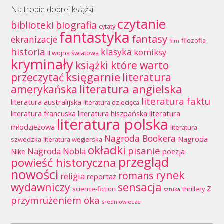
Na tropie dobrej książki:
czytanie
biblioteki
biografia
cytaty
fantastyka
fantasy
ekranizacje
filozofia
film
historia
klasyka
komiksy
II wojna światowa
kryminały
książki które warto
księgarnie
przeczytać
literatura
literatura angielska
amerykańska
literatura faktu
literatura australijska
literatura dziecięca
literatura francuska
literatura hiszpańska
literatura
literatura polska
młodzieżowa
literatura
Nagroda Bookera
Nagroda
szwedzka
literatura węgierska
okładki
pisanie
Nagroda Nobla
Nike
poezja
przegląd
powieść historyczna
nowości
rynek
romans
religia
reportaż
wydawniczy
sensacja
z
science-fiction
thrillery
sztuka
przymrużeniem oka
średniowiecze