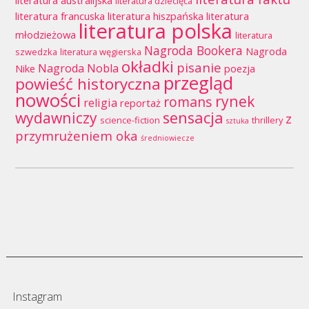
literatura australijska
literatura dziecięca
literatura francuska
literatura hiszpańska
literatura
literatura polska
młodzieżowa
literatura
Nagroda Bookera
Nagroda
szwedzka
literatura węgierska
okładki
pisanie
Nagroda Nobla
Nike
poezja
przegląd
powieść historyczna
nowości
rynek
romans
religia
reportaż
wydawniczy
sensacja
z
science-fiction
thrillery
sztuka
przymrużeniem oka
średniowiecze
Instagram