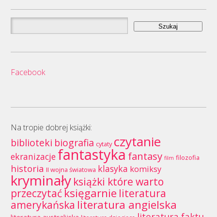
Szukaj:
Facebook
Na tropie dobrej książki:
czytanie
biblioteki
biografia
cytaty
fantastyka
fantasy
ekranizacje
filozofia
film
historia
klasyka
komiksy
II wojna światowa
kryminały
książki które warto
księgarnie
przeczytać
literatura
literatura angielska
amerykańska
literatura faktu