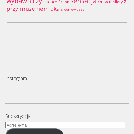
wydawniczy
sensacja
z
science-fiction
thrillery
sztuka
przymrużeniem oka
średniowiecze
Instagram
Subskrypcja
Adres
e-