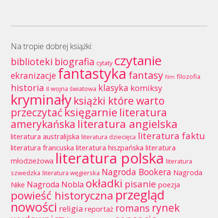
Na tropie dobrej książki:
czytanie
biblioteki
biografia
cytaty
fantastyka
fantasy
ekranizacje
filozofia
film
historia
klasyka
komiksy
II wojna światowa
kryminały
książki które warto
księgarnie
przeczytać
literatura
literatura angielska
amerykańska
literatura faktu
literatura australijska
literatura dziecięca
literatura francuska
literatura hiszpańska
literatura
literatura polska
młodzieżowa
literatura
Nagroda Bookera
Nagroda
szwedzka
literatura węgierska
okładki
pisanie
Nagroda Nobla
Nike
poezja
przegląd
powieść historyczna
nowości
rynek
romans
religia
reportaż