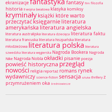
fantastyka
fantasy
ekranizacje
filozofia
film
historia
klasyka
komiksy
II wojna światowa
kryminały
książki które warto
księgarnie
przeczytać
literatura
literatura angielska
amerykańska
literatura faktu
literatura australijska
literatura dziecięca
literatura francuska
literatura hiszpańska
literatura
literatura polska
młodzieżowa
literatura
Nagroda Bookera
Nagroda
szwedzka
literatura węgierska
okładki
pisanie
Nagroda Nobla
Nike
poezja
przegląd
powieść historyczna
nowości
rynek
romans
religia
reportaż
wydawniczy
sensacja
z
science-fiction
thrillery
sztuka
przymrużeniem oka
średniowiecze