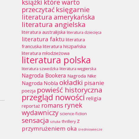
książki które warto
księgarnie
przeczytać
literatura amerykańska
literatura angielska
literatura australijska
literatura dziecięca
literatura faktu
literatura
francuska
literatura hiszpańska
literatura młodzieżowa
literatura polska
literatura szwedzka
literatura węgierska
Nagroda Bookera
Nagroda Nike
okładki
pisanie
Nagroda Nobla
powieść historyczna
poezja
przegląd nowości
religia
rynek
romans
reportaż
wydawniczy
science-fiction
sensacja
z
thrillery
sztuka
przymrużeniem oka
średniowiecze