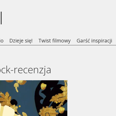
l
io
Dzieje się!
Twist filmowy
Garść inspiracji
ock-recenzja