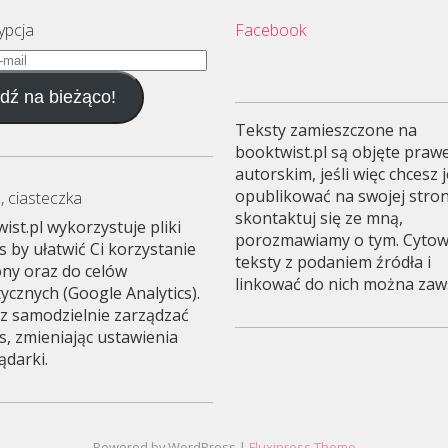
ypcja
Facebook
dź na bieżąco!
Teksty zamieszczone na
booktwist.pl są objęte pra
autorskim, jeśli więc chcesz 
opublikować na swojej stron
, ciasteczka
skontaktuj się ze mną,
ist.pl wykorzystuje pliki
porozmawiamy o tym. Cyto
s by ułatwić Ci korzystanie
teksty z podaniem źródła i
ony oraz do celów
linkować do nich można zawsz
tycznych (Google Analytics).
 samodzielnie zarządzać
s, zmieniając ustawienia
ądarki.
Powered by WordPress |
Fluxipress Theme