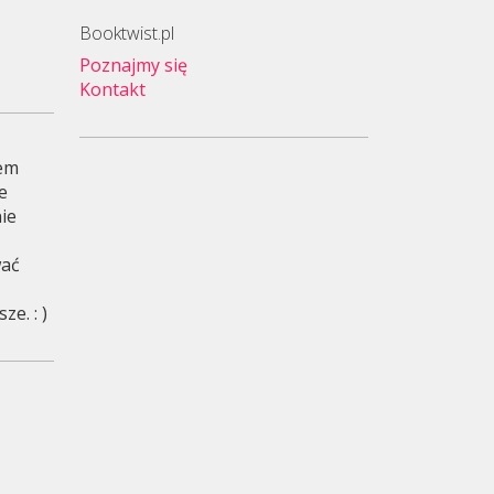
Booktwist.pl
Poznajmy się
Kontakt
wem
je
ie
wać
e. : )