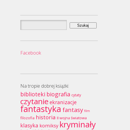
Szukaj:
Facebook
Na tropie dobrej książki:
biblioteki
biografia
cytaty
czytanie
ekranizacje
fantastyka
fantasy
film
historia
filozofia
II wojna światowa
kryminały
klasyka
komiksy