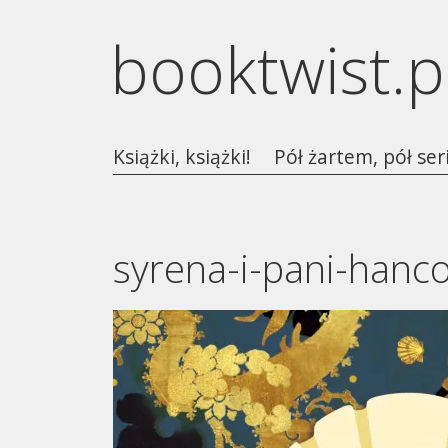
booktwist.p
Książki, książki!
Pół żartem, pół ser
syrena-i-pani-hanc