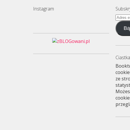
Instagram
Subskr
Adres
e-
Bą
mail
Ciastka
Booktw
cookie
ze str
statys
Możesz
cookie
przegl