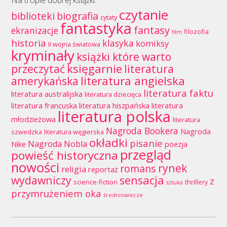
Na tropie dobrej książki:
czytanie
biblioteki
biografia
cytaty
fantastyka
fantasy
ekranizacje
filozofia
film
historia
klasyka
komiksy
II wojna światowa
kryminały
książki które warto
księgarnie
przeczytać
literatura
literatura angielska
amerykańska
literatura faktu
literatura australijska
literatura dziecięca
literatura francuska
literatura hiszpańska
literatura
literatura polska
młodzieżowa
literatura
Nagroda Bookera
Nagroda
szwedzka
literatura węgierska
okładki
pisanie
Nagroda Nobla
Nike
poezja
przegląd
powieść historyczna
nowości
rynek
romans
religia
reportaż
wydawniczy
sensacja
z
science-fiction
thrillery
sztuka
przymrużeniem oka
średniowiecze