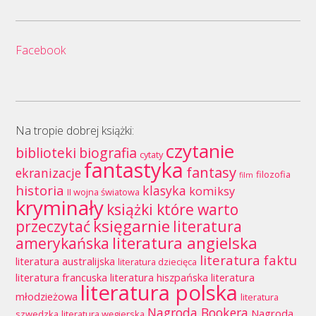
Facebook
Na tropie dobrej książki:
czytanie
biblioteki
biografia
cytaty
fantastyka
fantasy
ekranizacje
filozofia
film
historia
klasyka
komiksy
II wojna światowa
kryminały
książki które warto
księgarnie
przeczytać
literatura
literatura angielska
amerykańska
literatura faktu
literatura australijska
literatura dziecięca
literatura francuska
literatura hiszpańska
literatura
literatura polska
młodzieżowa
literatura
Nagroda Bookera
Nagroda
szwedzka
literatura węgierska