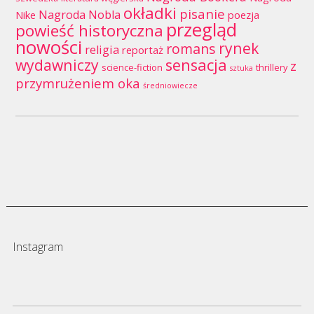
okładki
pisanie
Nagroda Nobla
Nike
poezja
przegląd
powieść historyczna
nowości
rynek
romans
religia
reportaż
wydawniczy
sensacja
z
science-fiction
thrillery
sztuka
przymrużeniem oka
średniowiecze
Instagram