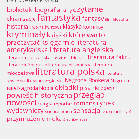
Na tropie dobrej książki:
czytanie
biblioteki
biografia
cytaty
fantastyka
fantasy
ekranizacje
filozofia
film
historia
klasyka
komiksy
II wojna światowa
kryminały
książki które warto
księgarnie
przeczytać
literatura
literatura angielska
amerykańska
literatura faktu
literatura australijska
literatura dziecięca
literatura francuska
literatura hiszpańska
literatura
literatura polska
młodzieżowa
literatura
Nagroda Bookera
Nagroda
szwedzka
literatura węgierska
okładki
pisanie
Nagroda Nobla
Nike
poezja
przegląd
powieść historyczna
nowości
rynek
romans
religia
reportaż
wydawniczy
sensacja
z
science-fiction
thrillery
sztuka
przymrużeniem oka
średniowiecze