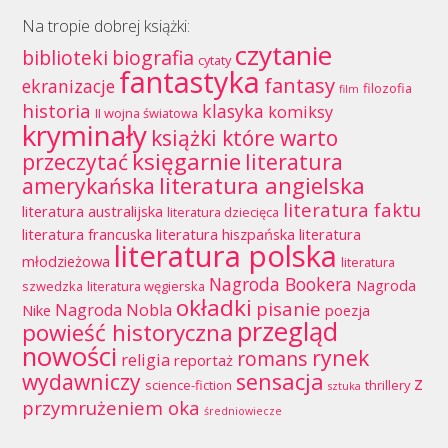
Na tropie dobrej książki:
czytanie
biblioteki
biografia
cytaty
fantastyka
fantasy
ekranizacje
filozofia
film
historia
klasyka
komiksy
II wojna światowa
kryminały
książki które warto
księgarnie
przeczytać
literatura
literatura angielska
amerykańska
literatura faktu
literatura australijska
literatura dziecięca
literatura francuska
literatura hiszpańska
literatura
literatura polska
młodzieżowa
literatura
Nagroda Bookera
Nagroda
szwedzka
literatura węgierska
okładki
pisanie
Nagroda Nobla
Nike
poezja
przegląd
powieść historyczna
nowości
rynek
romans
religia
reportaż
wydawniczy
sensacja
z
science-fiction
thrillery
sztuka
przymrużeniem oka
średniowiecze