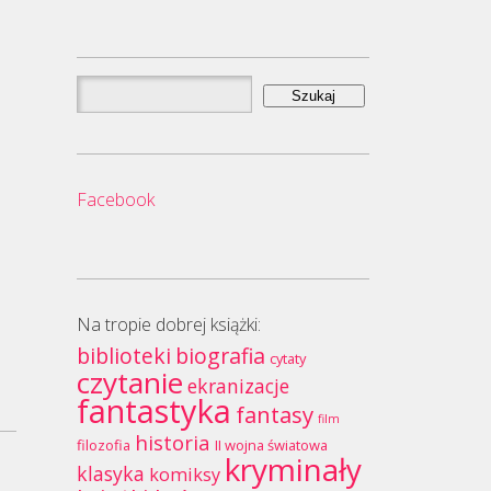
Szukaj:
Facebook
Na tropie dobrej książki:
biblioteki
biografia
cytaty
czytanie
ekranizacje
fantastyka
fantasy
film
historia
filozofia
II wojna światowa
kryminały
klasyka
komiksy