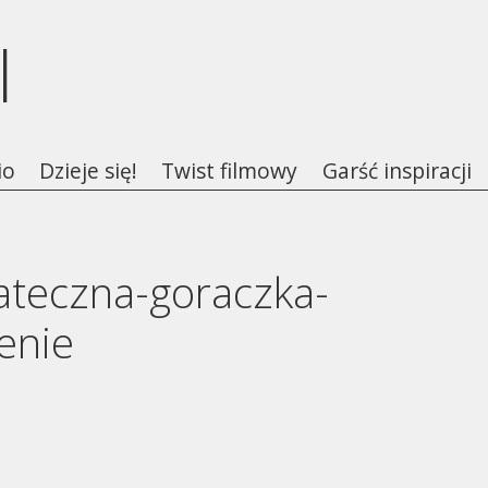
l
io
Dzieje się!
Twist filmowy
Garść inspiracji
ateczna-goraczka-
enie