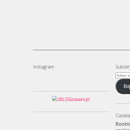
Instagram
Subskr
Adres
e-
Bą
mail
Ciastka
Booktw