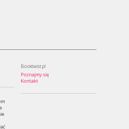
Booktwist.pl
Poznajmy się
Kontakt
wem
je
ie
wać