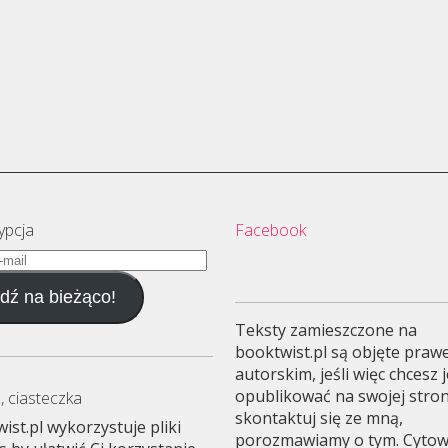
ypcja
Facebook
dź na bieżąco!
Teksty zamieszczone na
booktwist.pl są objęte pra
autorskim, jeśli więc chcesz 
opublikować na swojej stron
, ciasteczka
skontaktuj się ze mną,
ist.pl wykorzystuje pliki
porozmawiamy o tym. Cyto