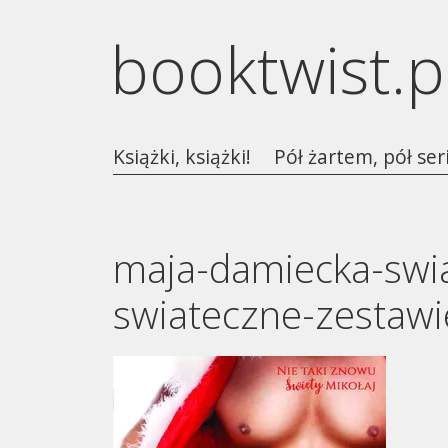
booktwist.p
Książki, książki!
Pół żartem, pół ser
maja-damiecka-swi
swiateczne-zestawi