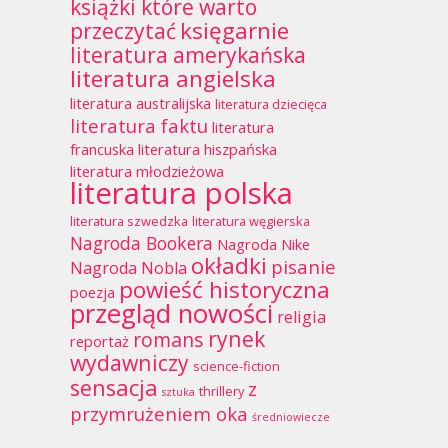
książki które warto
księgarnie
przeczytać
literatura amerykańska
literatura angielska
literatura australijska
literatura dziecięca
literatura faktu
literatura
francuska
literatura hiszpańska
literatura młodzieżowa
literatura polska
literatura szwedzka
literatura węgierska
Nagroda Bookera
Nagroda Nike
okładki
pisanie
Nagroda Nobla
powieść historyczna
poezja
przegląd nowości
religia
rynek
romans
reportaż
wydawniczy
science-fiction
sensacja
z
thrillery
sztuka
przymrużeniem oka
średniowiecze