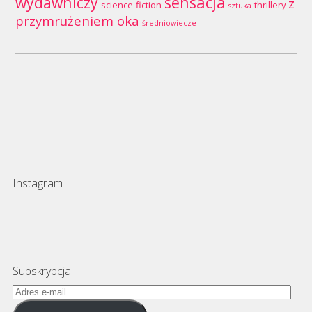
wydawniczy
sensacja
z
science-fiction
thrillery
sztuka
przymrużeniem oka
średniowiecze
Instagram
Subskrypcja
Adres
e-