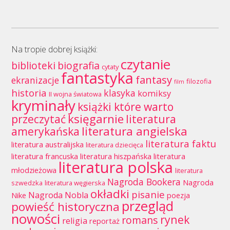
Na tropie dobrej książki:
czytanie
biblioteki
biografia
cytaty
fantastyka
fantasy
ekranizacje
filozofia
film
historia
klasyka
komiksy
II wojna światowa
kryminały
książki które warto
księgarnie
przeczytać
literatura
literatura angielska
amerykańska
literatura faktu
literatura australijska
literatura dziecięca
literatura francuska
literatura hiszpańska
literatura
literatura polska
młodzieżowa
literatura
Nagroda Bookera
Nagroda
szwedzka
literatura węgierska
okładki
pisanie
Nagroda Nobla
Nike
poezja
przegląd
powieść historyczna
nowości
rynek
romans
religia
reportaż