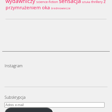
wydawniczy
sensacja
z
science-fiction
thrillery
sztuka
przymrużeniem oka
średniowiecze
Instagram
Subskrypcja
Adres
e-