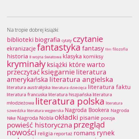
Na tropie dobrej książki:
czytanie
biblioteki
biografia
cytaty
fantastyka
fantasy
ekranizacje
filozofia
film
historia
klasyka
komiksy
II wojna światowa
kryminały
książki które warto
księgarnie
przeczytać
literatura
literatura angielska
amerykańska
literatura faktu
literatura australijska
literatura dziecięca
literatura francuska
literatura hiszpańska
literatura
literatura polska
młodzieżowa
literatura
Nagroda Bookera
Nagroda
szwedzka
literatura węgierska
okładki
pisanie
Nagroda Nobla
Nike
poezja
przegląd
powieść historyczna
nowości
rynek
romans
religia
reportaż