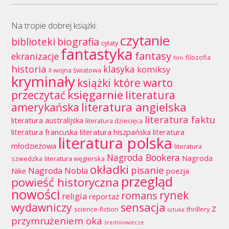
Na tropie dobrej książki:
czytanie
biblioteki
biografia
cytaty
fantastyka
fantasy
ekranizacje
filozofia
film
historia
klasyka
komiksy
II wojna światowa
kryminały
książki które warto
księgarnie
przeczytać
literatura
literatura angielska
amerykańska
literatura faktu
literatura australijska
literatura dziecięca
literatura francuska
literatura hiszpańska
literatura
literatura polska
młodzieżowa
literatura
Nagroda Bookera
Nagroda
szwedzka
literatura węgierska
okładki
pisanie
Nagroda Nobla
Nike
poezja
przegląd
powieść historyczna
nowości
rynek
romans
religia
reportaż
wydawniczy
sensacja
z
science-fiction
thrillery
sztuka
przymrużeniem oka
średniowiecze