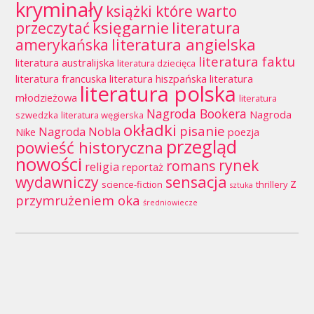
kryminały
książki które warto
księgarnie
przeczytać
literatura
literatura angielska
amerykańska
literatura faktu
literatura australijska
literatura dziecięca
literatura francuska
literatura hiszpańska
literatura
literatura polska
młodzieżowa
literatura
Nagroda Bookera
Nagroda
szwedzka
literatura węgierska
okładki
pisanie
Nagroda Nobla
Nike
poezja
przegląd
powieść historyczna
nowości
rynek
romans
religia
reportaż
wydawniczy
sensacja
z
science-fiction
thrillery
sztuka
przymrużeniem oka
średniowiecze