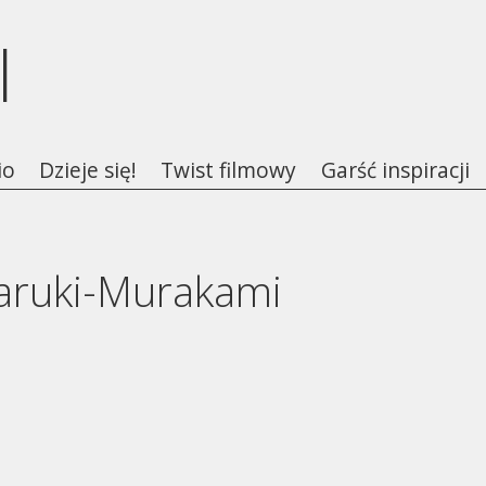
l
io
Dzieje się!
Twist filmowy
Garść inspiracji
aruki-Murakami