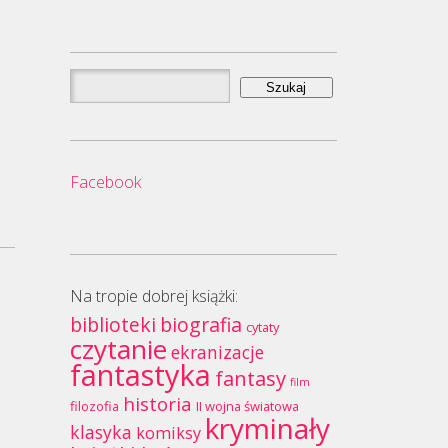
Szukaj:
Facebook
Na tropie dobrej książki:
biblioteki
biografia
cytaty
czytanie
ekranizacje
fantastyka
fantasy
film
historia
filozofia
II wojna światowa
kryminały
klasyka
komiksy