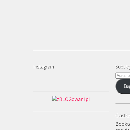
Instagram
Subskr
Adres
e-
Bą
mail
Ciastka
Booktw