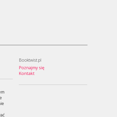
Booktwist.pl
Poznajmy się
Kontakt
wem
je
ie
wać