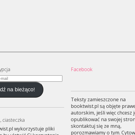
ypcja
Facebook
dź na bieżąco!
Teksty zamieszczone na
booktwist.pl są objęte pra
autorskim, jeśli więc chcesz 
opublikować na swojej stron
, ciasteczka
skontaktuj się ze mną,
ist.pl wykorzystuje pliki
porozmawiamy o tym. Cyto