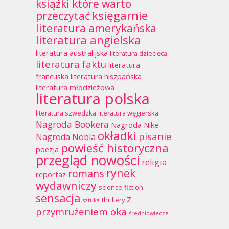
książki które warto
księgarnie
przeczytać
literatura amerykańska
literatura angielska
literatura australijska
literatura dziecięca
literatura faktu
literatura
francuska
literatura hiszpańska
literatura młodzieżowa
literatura polska
literatura szwedzka
literatura węgierska
Nagroda Bookera
Nagroda Nike
okładki
pisanie
Nagroda Nobla
powieść historyczna
poezja
przegląd nowości
religia
rynek
romans
reportaż
wydawniczy
science-fiction
sensacja
z
thrillery
sztuka
przymrużeniem oka
średniowiecze