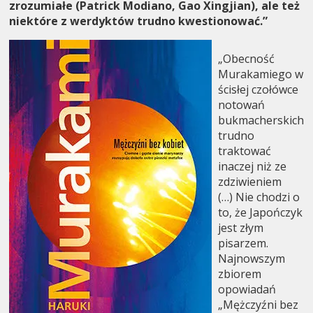
zrozumiałe (Patrick Modiano, Gao Xingjian), ale też
niektóre z werdyktów trudno kwestionować.”
„Obecność
Murakamiego w
ścisłej czołówce
notowań
bukmacherskich
trudno
traktować
inaczej niż ze
zdziwieniem
(…) Nie chodzi o
to, że Japończyk
jest złym
pisarzem.
Najnowszym
zbiorem
opowiadań
„Mężczyźni bez