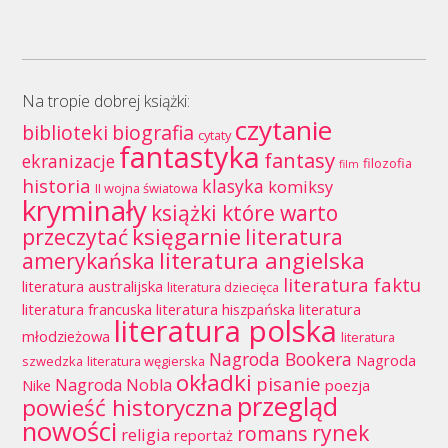
Na tropie dobrej książki:
czytanie
biblioteki
biografia
cytaty
fantastyka
fantasy
ekranizacje
filozofia
film
historia
klasyka
komiksy
II wojna światowa
kryminały
książki które warto
księgarnie
przeczytać
literatura
literatura angielska
amerykańska
literatura faktu
literatura australijska
literatura dziecięca
literatura francuska
literatura hiszpańska
literatura
literatura polska
młodzieżowa
literatura
Nagroda Bookera
Nagroda
szwedzka
literatura węgierska
okładki
pisanie
Nagroda Nobla
Nike
poezja
przegląd
powieść historyczna
nowości
rynek
romans
religia
reportaż