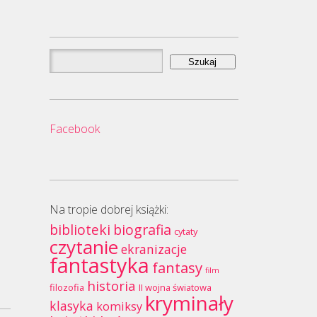
Szukaj:
Facebook
Na tropie dobrej książki:
biblioteki
biografia
cytaty
czytanie
ekranizacje
fantastyka
fantasy
film
historia
filozofia
II wojna światowa
kryminały
klasyka
komiksy