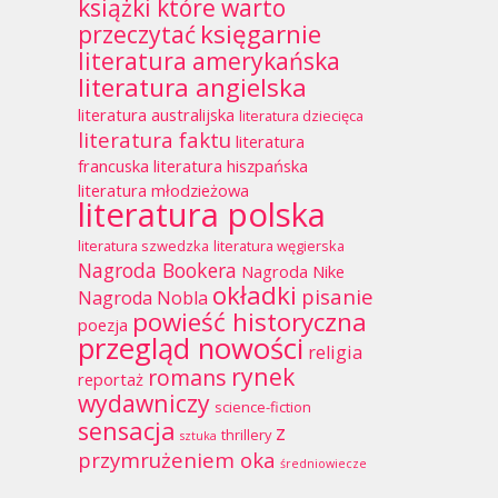
książki które warto
księgarnie
przeczytać
literatura amerykańska
literatura angielska
literatura australijska
literatura dziecięca
literatura faktu
literatura
francuska
literatura hiszpańska
literatura młodzieżowa
literatura polska
literatura szwedzka
literatura węgierska
Nagroda Bookera
Nagroda Nike
okładki
pisanie
Nagroda Nobla
powieść historyczna
poezja
przegląd nowości
religia
rynek
romans
reportaż
wydawniczy
science-fiction
sensacja
z
thrillery
sztuka
przymrużeniem oka
średniowiecze