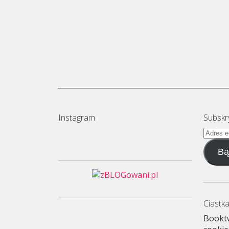
Instagram
Subskr
Adres
e-
Bą
mail
Ciastka
Booktw