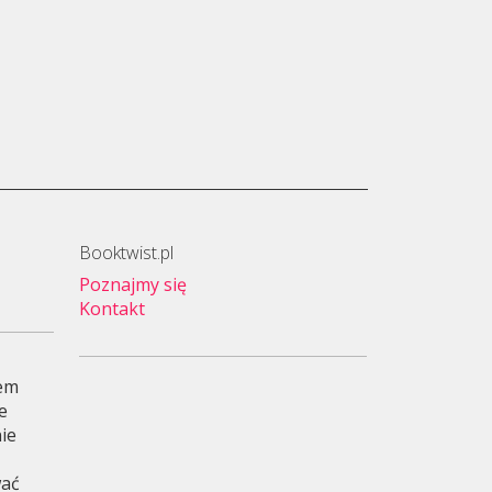
Booktwist.pl
Poznajmy się
Kontakt
wem
je
ie
wać