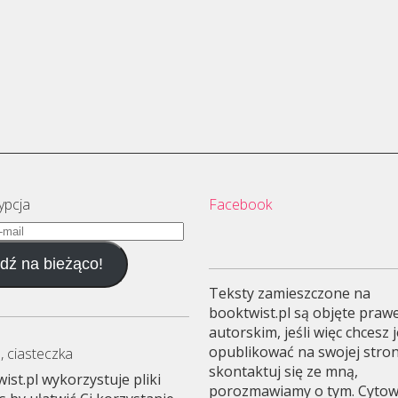
ypcja
Facebook
dź na bieżąco!
Teksty zamieszczone na
booktwist.pl są objęte pra
autorskim, jeśli więc chcesz 
opublikować na swojej stron
, ciasteczka
skontaktuj się ze mną,
ist.pl wykorzystuje pliki
porozmawiamy o tym. Cyto