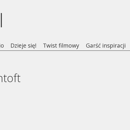
l
io
Dzieje się!
Twist filmowy
Garść inspiracji
ntoft