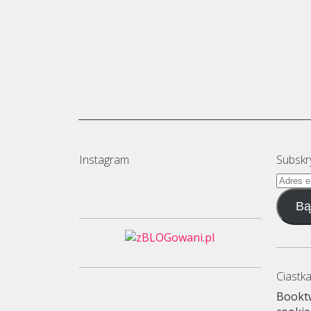
Instagram
Subskr
Adres
e-
Bą
mail
Ciastka
Booktw