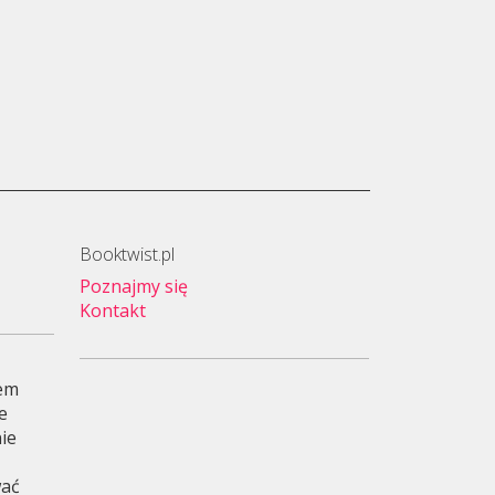
Booktwist.pl
Poznajmy się
Kontakt
wem
je
ie
wać