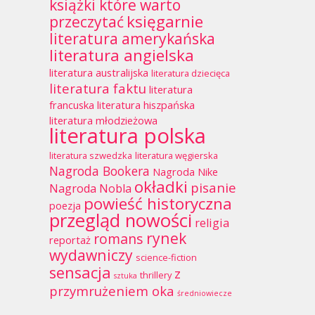
książki które warto
księgarnie
przeczytać
literatura amerykańska
literatura angielska
literatura australijska
literatura dziecięca
literatura faktu
literatura
francuska
literatura hiszpańska
literatura młodzieżowa
literatura polska
literatura szwedzka
literatura węgierska
Nagroda Bookera
Nagroda Nike
okładki
pisanie
Nagroda Nobla
powieść historyczna
poezja
przegląd nowości
religia
rynek
romans
reportaż
wydawniczy
science-fiction
sensacja
z
thrillery
sztuka
przymrużeniem oka
średniowiecze