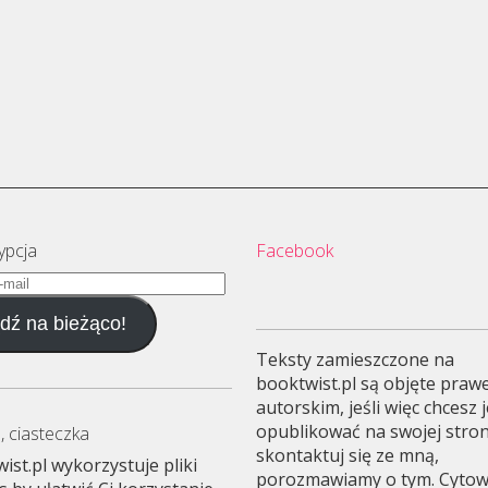
ypcja
Facebook
dź na bieżąco!
Teksty zamieszczone na
booktwist.pl są objęte pra
autorskim, jeśli więc chcesz 
opublikować na swojej stron
, ciasteczka
skontaktuj się ze mną,
ist.pl wykorzystuje pliki
porozmawiamy o tym. Cyto