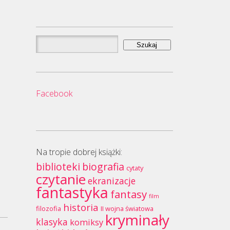
Szukaj:
Facebook
Na tropie dobrej książki:
biblioteki
biografia
cytaty
czytanie
ekranizacje
fantastyka
fantasy
film
historia
filozofia
II wojna światowa
kryminały
klasyka
komiksy