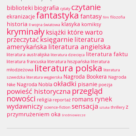
czytanie
biblioteki
biografia
cytaty
fantastyka
fantasy
ekranizacje
filozofia
film
historia
klasyka
komiksy
II wojna światowa
kryminały
książki które warto
księgarnie
przeczytać
literatura
literatura angielska
amerykańska
literatura faktu
literatura australijska
literatura dziecięca
literatura francuska
literatura hiszpańska
literatura
literatura polska
młodzieżowa
literatura
Nagroda Bookera
Nagroda
szwedzka
literatura węgierska
okładki
pisanie
Nagroda Nobla
Nike
poezja
przegląd
powieść historyczna
nowości
rynek
romans
religia
reportaż
wydawniczy
sensacja
z
science-fiction
thrillery
sztuka
przymrużeniem oka
średniowiecze