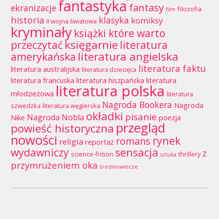
fantastyka
fantasy
ekranizacje
filozofia
film
historia
klasyka
komiksy
II wojna światowa
kryminały
książki które warto
księgarnie
przeczytać
literatura
literatura angielska
amerykańska
literatura faktu
literatura australijska
literatura dziecięca
literatura francuska
literatura hiszpańska
literatura
literatura polska
młodzieżowa
literatura
Nagroda Bookera
Nagroda
szwedzka
literatura węgierska
okładki
pisanie
Nagroda Nobla
Nike
poezja
przegląd
powieść historyczna
nowości
rynek
romans
religia
reportaż
wydawniczy
sensacja
z
science-fiction
thrillery
sztuka
przymrużeniem oka
średniowiecze