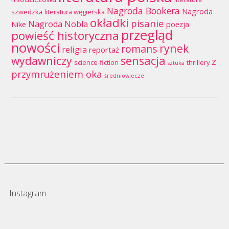
Nagroda Bookera
Nagroda
szwedzka
literatura węgierska
okładki
pisanie
Nagroda Nobla
Nike
poezja
przegląd
powieść historyczna
nowości
rynek
romans
religia
reportaż
wydawniczy
sensacja
z
science-fiction
thrillery
sztuka
przymrużeniem oka
średniowiecze
Instagram