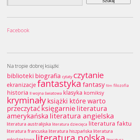
Facebook
Na tropie dobrej książki:
czytanie
biblioteki
biografia
cytaty
fantastyka
fantasy
ekranizacje
filozofia
film
historia
klasyka
komiksy
II wojna światowa
kryminały
książki które warto
księgarnie
przeczytać
literatura
literatura angielska
amerykańska
literatura faktu
literatura australijska
literatura dziecięca
literatura francuska
literatura hiszpańska
literatura
literatura polska
młodzieżowa
literatura