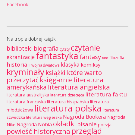
Facebook
Na tropie dobrej książki:
czytanie
biblioteki
biografia
cytaty
fantastyka
fantasy
ekranizacje
filozofia
film
historia
klasyka
komiksy
II wojna światowa
kryminały
książki które warto
księgarnie
przeczytać
literatura
literatura angielska
amerykańska
literatura faktu
literatura australijska
literatura dziecięca
literatura francuska
literatura hiszpańska
literatura
literatura polska
młodzieżowa
literatura
Nagroda Bookera
Nagroda
szwedzka
literatura węgierska
okładki
pisanie
Nagroda Nobla
Nike
poezja
przegląd
powieść historyczna