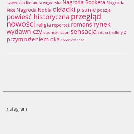
Nagroda Bookera
Nagroda
szwedzka
literatura węgierska
okładki
pisanie
Nagroda Nobla
Nike
poezja
przegląd
powieść historyczna
nowości
rynek
romans
religia
reportaż
wydawniczy
sensacja
z
science-fiction
thrillery
sztuka
przymrużeniem oka
średniowiecze
Instagram