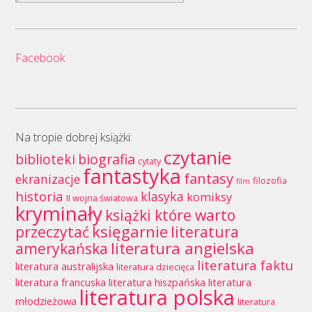
Facebook
Na tropie dobrej książki:
czytanie
biblioteki
biografia
cytaty
fantastyka
fantasy
ekranizacje
filozofia
film
historia
klasyka
komiksy
II wojna światowa
kryminały
książki które warto
księgarnie
przeczytać
literatura
literatura angielska
amerykańska
literatura faktu
literatura australijska
literatura dziecięca
literatura francuska
literatura hiszpańska
literatura
literatura polska
młodzieżowa
literatura