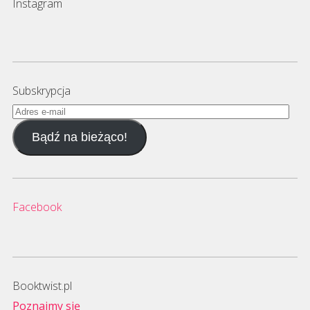
Instagram
Subskrypcja
Adres
e-
Bądź na bieżąco!
mail
Facebook
Booktwist.pl
Poznajmy się