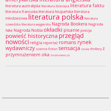
literatura faktu
literatura australijska
literatura dziecięca
literatura francuska
literatura hiszpańska
literatura
literatura polska
młodzieżowa
literatura
Nagroda Bookera
Nagroda
szwedzka
literatura węgierska
okładki
pisanie
Nagroda Nobla
Nike
poezja
przegląd
powieść historyczna
nowości
rynek
romans
religia
reportaż
wydawniczy
sensacja
z
science-fiction
thrillery
sztuka
przymrużeniem oka
średniowiecze