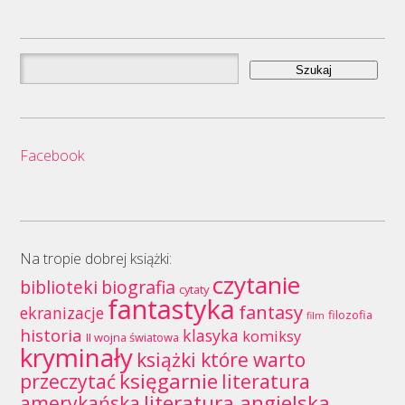
Szukaj:
Facebook
Na tropie dobrej książki:
czytanie
biblioteki
biografia
cytaty
fantastyka
fantasy
ekranizacje
filozofia
film
historia
klasyka
komiksy
II wojna światowa
kryminały
książki które warto
księgarnie
przeczytać
literatura
literatura angielska
amerykańska