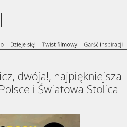
l
io
Dzieje się!
Twist filmowy
Garść inspiracji
cz, dwója!, najpiękniejsza
Polsce i Światowa Stolica