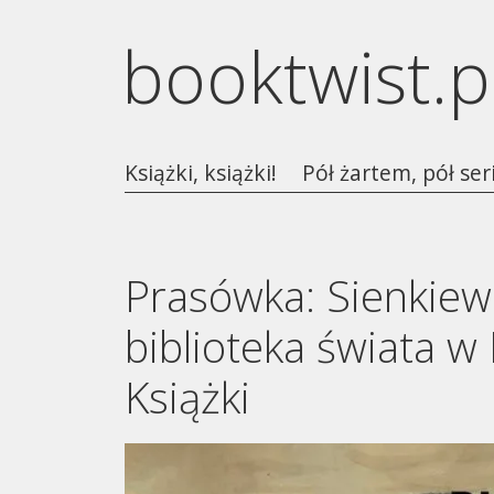
booktwist.p
Książki, książki!
Pół żartem, pół ser
Prasówka: Sienkiewi
biblioteka świata w 
Książki