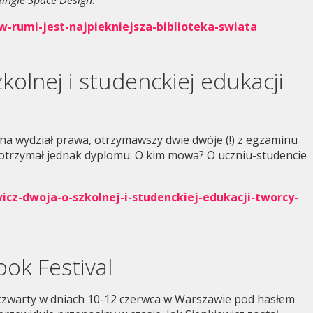
Single Space Design
.”
/w-rumi-jest-najpiekniejsza-biblioteka-swiata
zkolnej i studenckiej edukacji
 na wydział prawa, otrzymawszy dwie dwóje (!) z egzaminu
e otrzymał jednak dyplomu. O kim mowa? O uczniu-studencie
icz-dwoja-o-szkolnej-i-studenckiej-edukacji-tworcy-
ook Festival
z czwarty w dniach 10-12 czerwca w Warszawie pod hasłem