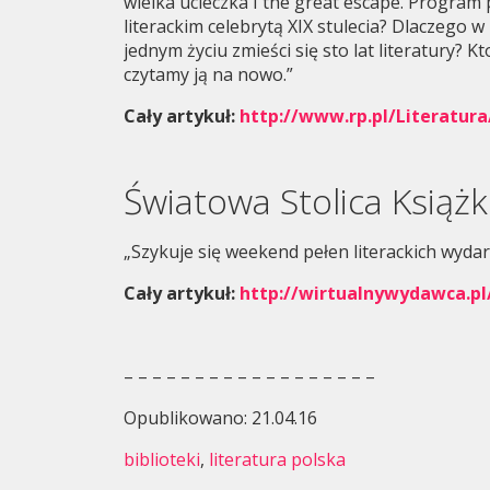
wielka ucieczka I the great escape. Program 
literackim celebrytą XIX stulecia? Dlaczego w
jednym życiu zmieści się sto lat literatury? 
czytamy ją na nowo.”
Cały artykuł:
http://www.rp.pl/Literatur
Światowa Stolica Książk
„Szykuje się weekend pełen literackich wy
Cały artykuł:
http://wirtualnywydawca.pl/
– – – – – – – – – – – – – – – – – –
Opublikowano: 21.04.16
biblioteki
,
literatura polska