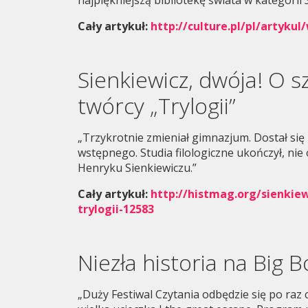
najpiękniejszą bibliotekę świata w kategorii
Cały artykuł:
http://culture.pl/pl/artykul
Sienkiewicz, dwója! O s
twórcy „Trylogii”
„Trzykrotnie zmieniał gimnazjum. Dostał się
wstępnego. Studia filologiczne ukończył, ni
Henryku Sienkiewiczu.”
Cały artykuł:
http://histmag.org/sienkiew
trylogii-12583
Niezła historia na Big B
„Duży Festiwal Czytania odbędzie się po ra