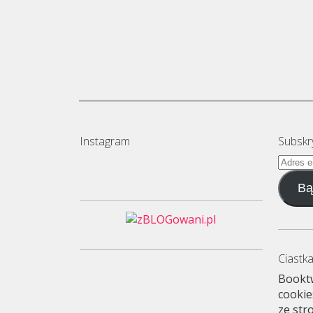
Instagram
Subskr
Adres
e-
Bą
mail
Ciastka
Booktw
cookie
ze str