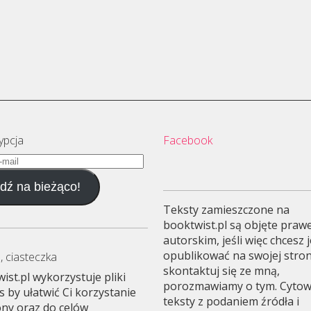
ypcja
Facebook
dź na bieżąco!
Teksty zamieszczone na
booktwist.pl są objęte pra
autorskim, jeśli więc chcesz 
opublikować na swojej stron
, ciasteczka
skontaktuj się ze mną,
ist.pl wykorzystuje pliki
porozmawiamy o tym. Cyto
s by ułatwić Ci korzystanie
teksty z podaniem źródła i
ony oraz do celów