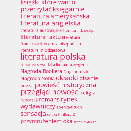
książki które warto
księgarnie
przeczytać
literatura amerykańska
literatura angielska
literatura australijska
literatura dziecięca
literatura faktu
literatura
francuska
literatura hiszpańska
literatura młodzieżowa
literatura polska
literatura szwedzka
literatura węgierska
Nagroda Bookera
Nagroda Nike
okładki
pisanie
Nagroda Nobla
powieść historyczna
poezja
przegląd nowości
religia
rynek
romans
reportaż
wydawniczy
science-fiction
sensacja
z
thrillery
sztuka
przymrużeniem oka
średniowiecze