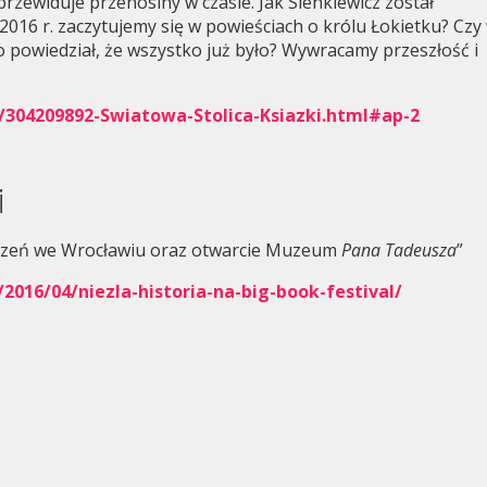
przewiduje przenosiny w czasie. Jak Sienkiewicz został
 2016 r. zaczytujemy się w powieściach o królu Łokietku? Czy
Kto powiedział, że wszystko już było? Wywracamy przeszłość i
a/304209892-Swiatowa-Stolica-Ksiazki.html#ap-2
i
darzeń we Wrocławiu oraz otwarcie Muzeum
Pana Tadeusza
”
2016/04/niezla-historia-na-big-book-festival/