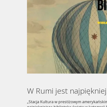
W Rumi jest najpiękniej
„Stacja Kultura w prestiżowym amerykańskim