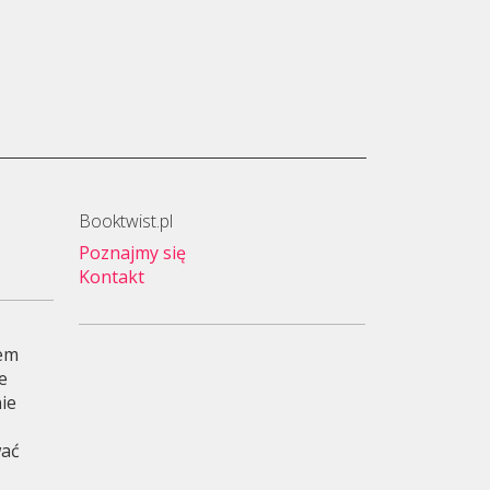
Booktwist.pl
Poznajmy się
Kontakt
wem
je
ie
wać