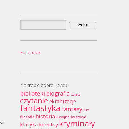
Szukaj:
Facebook
Na tropie dobrej książki:
biblioteki
biografia
cytaty
czytanie
ekranizacje
fantastyka
fantasy
film
historia
filozofia
II wojna światowa
kryminały
za
klasyka
komiksy