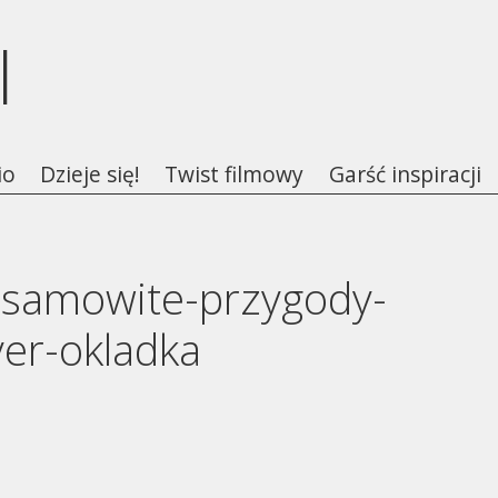
l
io
Dzieje się!
Twist filmowy
Garść inspiracji
esamowite-przygody-
ver-okladka