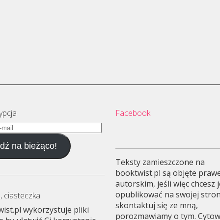
ypcja
Facebook
dź na bieżąco!
Teksty zamieszczone na
booktwist.pl są objęte pra
autorskim, jeśli więc chcesz 
opublikować na swojej stron
, ciasteczka
skontaktuj się ze mną,
ist.pl wykorzystuje pliki
porozmawiamy o tym. Cyto