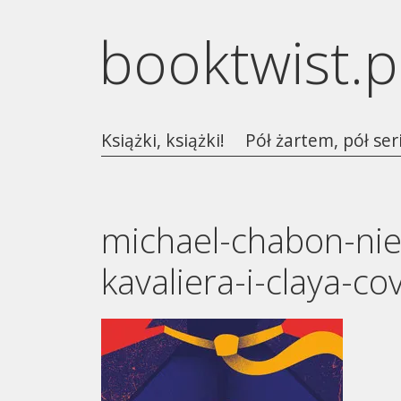
booktwist.p
Książki, książki!
Pół żartem, pół ser
michael-chabon-ni
kavaliera-i-claya-co