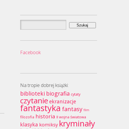
Szukaj:
Facebook
Na tropie dobrej książki:
biblioteki
biografia
cytaty
czytanie
ekranizacje
fantastyka
fantasy
film
historia
filozofia
II wojna światowa
kryminały
klasyka
komiksy