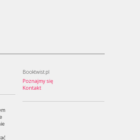
Booktwist.pl
Poznajmy się
Kontakt
wem
je
ie
wać