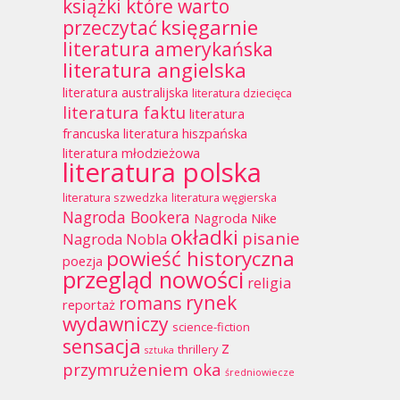
książki które warto
księgarnie
przeczytać
literatura amerykańska
literatura angielska
literatura australijska
literatura dziecięca
literatura faktu
literatura
francuska
literatura hiszpańska
literatura młodzieżowa
literatura polska
literatura szwedzka
literatura węgierska
Nagroda Bookera
Nagroda Nike
okładki
pisanie
Nagroda Nobla
powieść historyczna
poezja
przegląd nowości
religia
rynek
romans
reportaż
wydawniczy
science-fiction
sensacja
z
thrillery
sztuka
przymrużeniem oka
średniowiecze