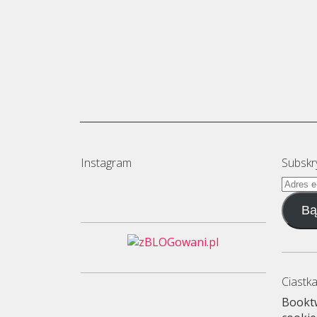
Instagram
Subskr
Adres
e-
Bą
mail
Ciastka
Booktw