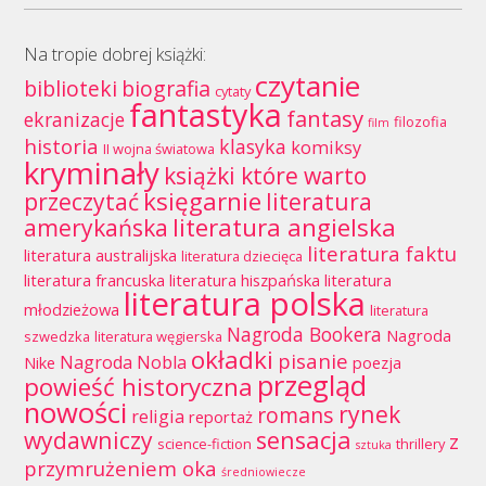
Na tropie dobrej książki:
czytanie
biblioteki
biografia
cytaty
fantastyka
fantasy
ekranizacje
filozofia
film
historia
klasyka
komiksy
II wojna światowa
kryminały
książki które warto
księgarnie
przeczytać
literatura
literatura angielska
amerykańska
literatura faktu
literatura australijska
literatura dziecięca
literatura francuska
literatura hiszpańska
literatura
literatura polska
młodzieżowa
literatura
Nagroda Bookera
Nagroda
szwedzka
literatura węgierska
okładki
pisanie
Nagroda Nobla
Nike
poezja
przegląd
powieść historyczna
nowości
rynek
romans
religia
reportaż
wydawniczy
sensacja
z
science-fiction
thrillery
sztuka
przymrużeniem oka
średniowiecze