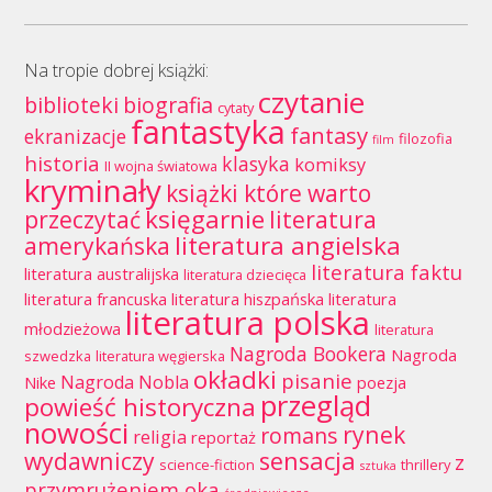
Na tropie dobrej książki:
czytanie
biblioteki
biografia
cytaty
fantastyka
fantasy
ekranizacje
filozofia
film
historia
klasyka
komiksy
II wojna światowa
kryminały
książki które warto
księgarnie
przeczytać
literatura
literatura angielska
amerykańska
literatura faktu
literatura australijska
literatura dziecięca
literatura francuska
literatura hiszpańska
literatura
literatura polska
młodzieżowa
literatura
Nagroda Bookera
Nagroda
szwedzka
literatura węgierska
okładki
pisanie
Nagroda Nobla
Nike
poezja
przegląd
powieść historyczna
nowości
rynek
romans
religia
reportaż
wydawniczy
sensacja
z
science-fiction
thrillery
sztuka
przymrużeniem oka