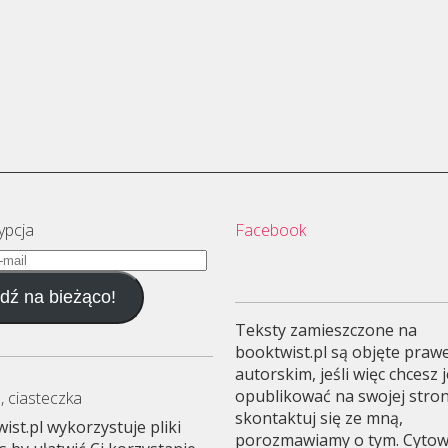
ypcja
Facebook
dź na bieżąco!
Teksty zamieszczone na
booktwist.pl są objęte pra
autorskim, jeśli więc chcesz 
opublikować na swojej stron
, ciasteczka
skontaktuj się ze mną,
ist.pl wykorzystuje pliki
porozmawiamy o tym. Cyto