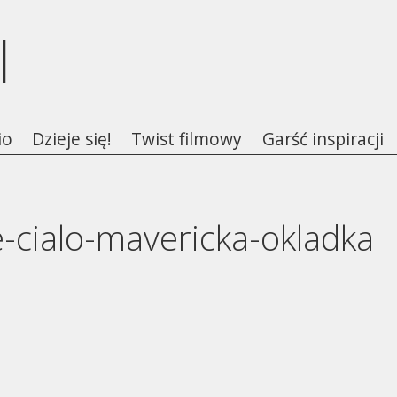
l
io
Dzieje się!
Twist filmowy
Garść inspiracji
cialo-mavericka-okladka