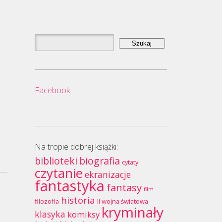
Szukaj:
Facebook
Na tropie dobrej książki:
biblioteki
biografia
cytaty
czytanie
ekranizacje
fantastyka
fantasy
film
historia
filozofia
II wojna światowa
kryminały
klasyka
komiksy