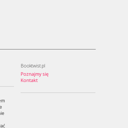
Booktwist.pl
Poznajmy się
Kontakt
wem
je
ie
wać