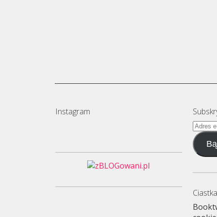
Instagram
Subskr
Adres
e-
Bą
mail
Ciastka
Booktw