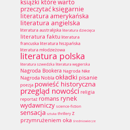
książki które warto
księgarnie
przeczytać
literatura amerykańska
literatura angielska
literatura australijska
literatura dziecięca
literatura faktu
literatura
francuska
literatura hiszpańska
literatura młodzieżowa
literatura polska
literatura szwedzka
literatura węgierska
Nagroda Bookera
Nagroda Nike
okładki
pisanie
Nagroda Nobla
powieść historyczna
poezja
przegląd nowości
religia
rynek
romans
reportaż
wydawniczy
science-fiction
sensacja
z
thrillery
sztuka
przymrużeniem oka
średniowiecze