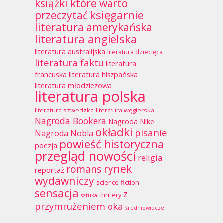
książki które warto
księgarnie
przeczytać
literatura amerykańska
literatura angielska
literatura australijska
literatura dziecięca
literatura faktu
literatura
francuska
literatura hiszpańska
literatura młodzieżowa
literatura polska
literatura szwedzka
literatura węgierska
Nagroda Bookera
Nagroda Nike
okładki
pisanie
Nagroda Nobla
powieść historyczna
poezja
przegląd nowości
religia
rynek
romans
reportaż
wydawniczy
science-fiction
sensacja
z
thrillery
sztuka
przymrużeniem oka
średniowiecze