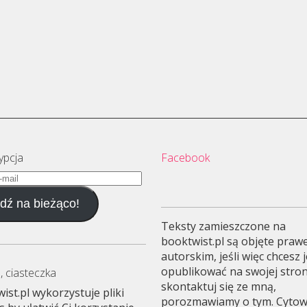
ypcja
Facebook
dź na bieżąco!
Teksty zamieszczone na
booktwist.pl są objęte pra
autorskim, jeśli więc chcesz 
opublikować na swojej stron
, ciasteczka
skontaktuj się ze mną,
ist.pl wykorzystuje pliki
porozmawiamy o tym. Cyto