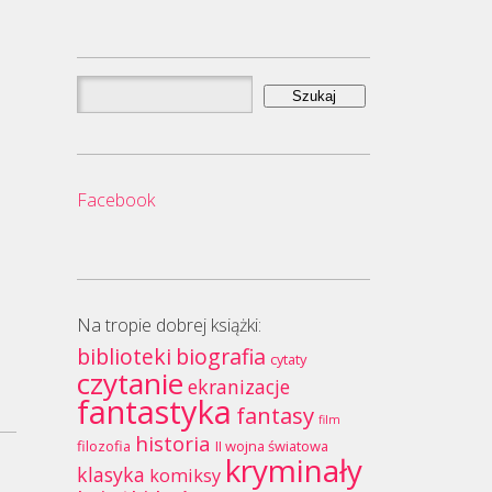
Szukaj:
Facebook
Na tropie dobrej książki:
biblioteki
biografia
cytaty
czytanie
ekranizacje
fantastyka
fantasy
film
historia
filozofia
II wojna światowa
kryminały
klasyka
komiksy