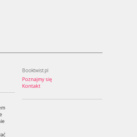
Booktwist.pl
Poznajmy się
Kontakt
wem
je
ie
wać