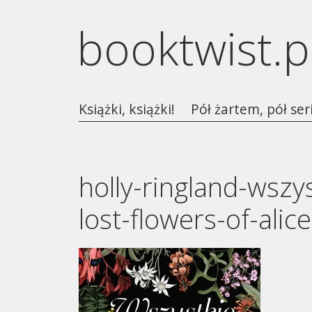
booktwist.p
Książki, książki!
Pół żartem, pół ser
holly-ringland-wszys
lost-flowers-of-alic