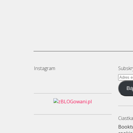
Instagram
Subskr
Adres
e-
Bą
mail
Ciastka
Booktw