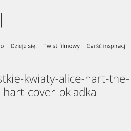
l
io
Dzieje się!
Twist filmowy
Garść inspiracji
tkie-kwiaty-alice-hart-the-
e-hart-cover-okladka