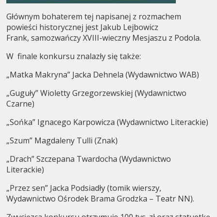
Głównym bohaterem tej napisanej z rozmachem
powieści historycznej jest Jakub Lejbowicz
Frank, samozwańczy XVIII-wieczny Mesjaszu z Podola.
W finale konkursu znalazły się także:
„Matka Makryna” Jacka Dehnela (Wydawnictwo WAB)
„Guguły” Wioletty Grzegorzewskiej (Wydawnictwo
Czarne)
„Sońka” Ignacego Karpowicza (Wydawnictwo Literackie)
„Szum” Magdaleny Tulli (Znak)
„Drach” Szczepana Twardocha (Wydawnictwo
Literackie)
„Przez sen” Jacka Podsiadły (tomik wierszy,
Wydawnictwo Ośrodek Brama Grodzka – Teatr NN).
Zwycięzca konkursu otrzymuje 100 tys. zł oraz statuetkę