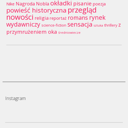
okładki
pisanie
Nagroda Nobla
Nike
poezja
przegląd
powieść historyczna
nowości
rynek
romans
religia
reportaż
wydawniczy
sensacja
z
science-fiction
thrillery
sztuka
przymrużeniem oka
średniowiecze
Instagram