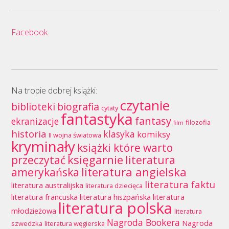
Facebook
Na tropie dobrej książki:
czytanie
biblioteki
biografia
cytaty
fantastyka
fantasy
ekranizacje
filozofia
film
historia
klasyka
komiksy
II wojna światowa
kryminały
książki które warto
księgarnie
przeczytać
literatura
literatura angielska
amerykańska
literatura faktu
literatura australijska
literatura dziecięca
literatura francuska
literatura hiszpańska
literatura
literatura polska
młodzieżowa
literatura
Nagroda Bookera
Nagroda
szwedzka
literatura węgierska