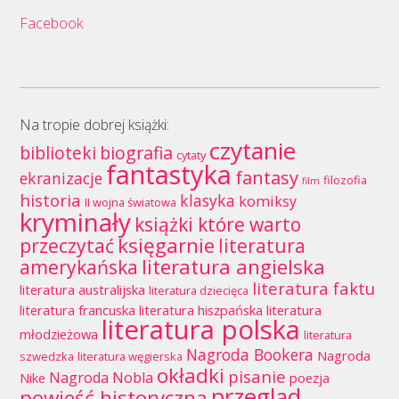
Facebook
Na tropie dobrej książki:
czytanie
biblioteki
biografia
cytaty
fantastyka
fantasy
ekranizacje
filozofia
film
historia
klasyka
komiksy
II wojna światowa
kryminały
książki które warto
księgarnie
przeczytać
literatura
literatura angielska
amerykańska
literatura faktu
literatura australijska
literatura dziecięca
literatura francuska
literatura hiszpańska
literatura
literatura polska
młodzieżowa
literatura
Nagroda Bookera
Nagroda
szwedzka
literatura węgierska
okładki
pisanie
Nagroda Nobla
Nike
poezja
przegląd
powieść historyczna