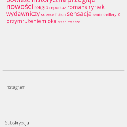
nowości
rynek
romans
religia
reportaż
wydawniczy
sensacja
z
science-fiction
thrillery
sztuka
przymrużeniem oka
średniowiecze
Instagram
Subskrypcja