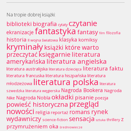
Na tropie dobrej książki:
czytanie
biblioteki
biografia
cytaty
fantastyka
fantasy
ekranizacje
filozofia
film
historia
klasyka
komiksy
II wojna światowa
kryminały
książki które warto
księgarnie
przeczytać
literatura
literatura angielska
amerykańska
literatura faktu
literatura australijska
literatura dziecięca
literatura francuska
literatura hiszpańska
literatura
literatura polska
młodzieżowa
literatura
Nagroda Bookera
Nagroda
szwedzka
literatura węgierska
okładki
pisanie
Nagroda Nobla
Nike
poezja
przegląd
powieść historyczna
nowości
rynek
romans
religia
reportaż
wydawniczy
sensacja
z
science-fiction
thrillery
sztuka
przymrużeniem oka
średniowiecze