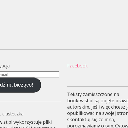
ypcja
Facebook
dź na bieżąco!
Teksty zamieszczone na
booktwist.pl są objęte pra
autorskim, jeśli więc chcesz 
opublikować na swojej stron
, ciasteczka
skontaktuj się ze mną,
ist.pl wykorzystuje pliki
porozmawiamy o tym. Cyto