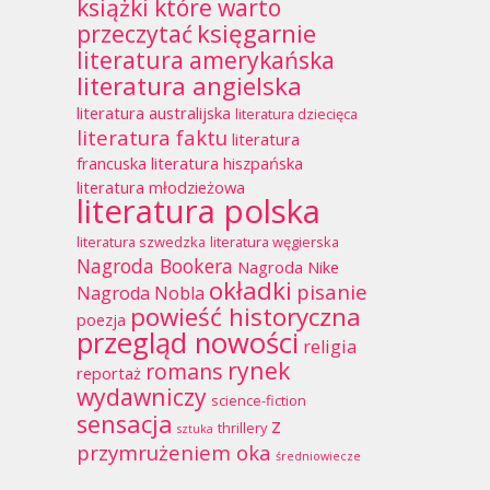
książki które warto
księgarnie
przeczytać
literatura amerykańska
literatura angielska
literatura australijska
literatura dziecięca
literatura faktu
literatura
francuska
literatura hiszpańska
literatura młodzieżowa
literatura polska
literatura szwedzka
literatura węgierska
Nagroda Bookera
Nagroda Nike
okładki
pisanie
Nagroda Nobla
powieść historyczna
poezja
przegląd nowości
religia
rynek
romans
reportaż
wydawniczy
science-fiction
sensacja
z
thrillery
sztuka
przymrużeniem oka
średniowiecze