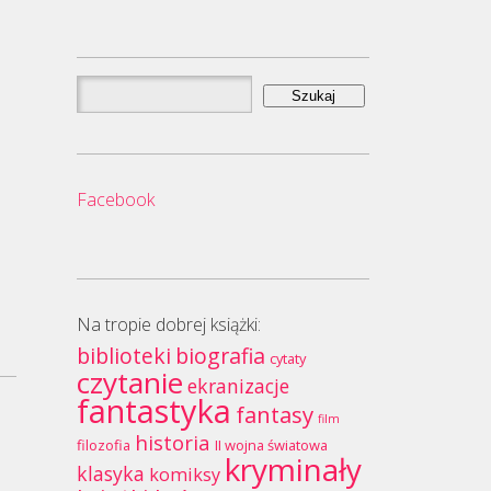
Szukaj:
Facebook
Na tropie dobrej książki:
biblioteki
biografia
cytaty
czytanie
ekranizacje
fantastyka
fantasy
film
historia
filozofia
II wojna światowa
kryminały
klasyka
komiksy