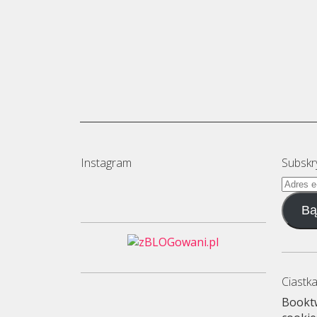
Instagram
Subskr
Adres
e-
Bą
mail
Ciastka
Booktw