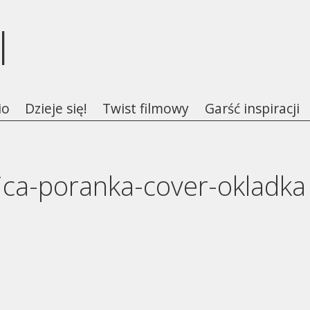
l
io
Dzieje się!
Twist filmowy
Garść inspiracji
ica-poranka-cover-okladka