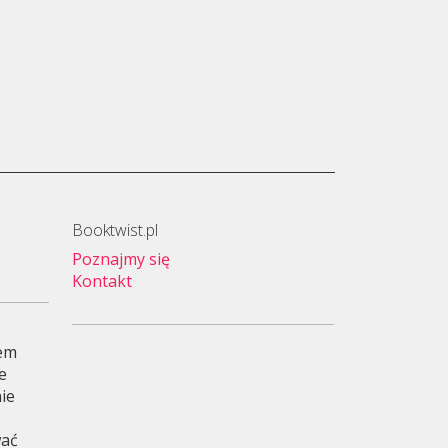
Booktwist.pl
Poznajmy się
Kontakt
wem
je
ie
wać