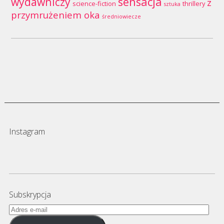
wydawniczy
sensacja
z
science-fiction
thrillery
sztuka
przymrużeniem oka
średniowiecze
Instagram
Subskrypcja
Adres
e-