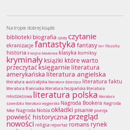
Na tropie dobrej książki:
czytanie
biblioteki
biografia
cytaty
fantastyka
fantasy
ekranizacje
filozofia
film
historia
klasyka
komiksy
II wojna światowa
kryminały
książki które warto
księgarnie
przeczytać
literatura
literatura angielska
amerykańska
literatura faktu
literatura australijska
literatura dziecięca
literatura francuska
literatura hiszpańska
literatura
literatura polska
młodzieżowa
literatura
Nagroda Bookera
Nagroda
szwedzka
literatura węgierska
okładki
pisanie
Nagroda Nobla
Nike
poezja
przegląd
powieść historyczna
nowości
rynek
romans
religia
reportaż