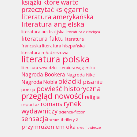
książki które warto
księgarnie
przeczytać
literatura amerykańska
literatura angielska
literatura australijska
literatura dziecięca
literatura faktu
literatura
francuska
literatura hiszpańska
literatura młodzieżowa
literatura polska
literatura szwedzka
literatura węgierska
Nagroda Bookera
Nagroda Nike
okładki
pisanie
Nagroda Nobla
powieść historyczna
poezja
przegląd nowości
religia
rynek
romans
reportaż
wydawniczy
science-fiction
sensacja
z
thrillery
sztuka
przymrużeniem oka
średniowiecze