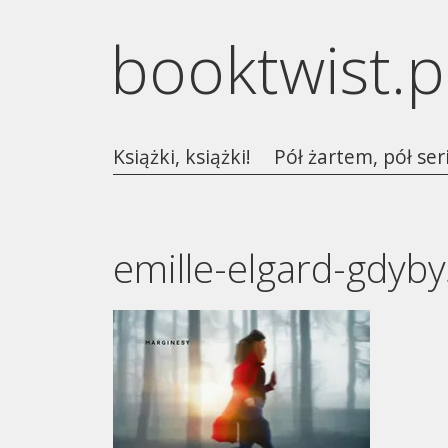
booktwist.p
Książki, książki!
Pół żartem, pół ser
emille-elgard-gdybys