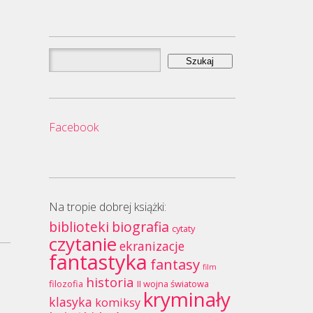
Szukaj:
Facebook
Na tropie dobrej książki:
biblioteki
biografia
cytaty
czytanie
ekranizacje
fantastyka
fantasy
film
historia
filozofia
II wojna światowa
kryminały
klasyka
komiksy