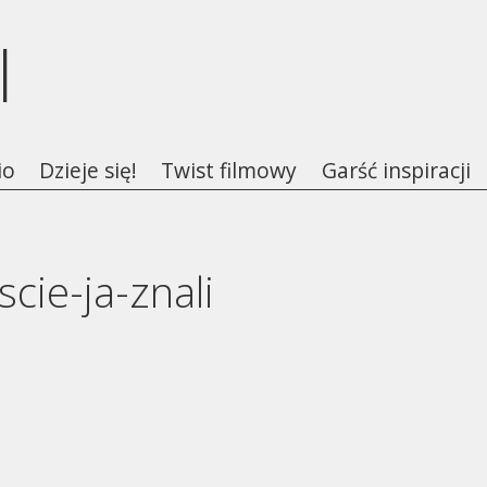
l
io
Dzieje się!
Twist filmowy
Garść inspiracji
cie-ja-znali