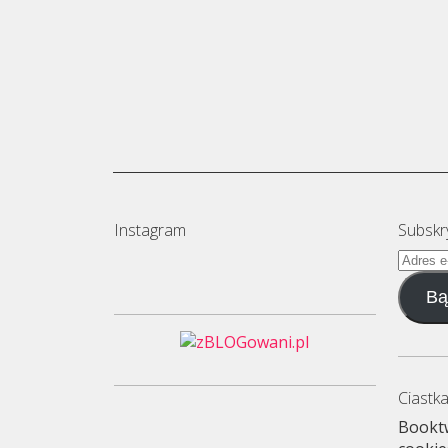
Instagram
Subskr
Adres
e-
Bą
mail
Ciastka
Booktw