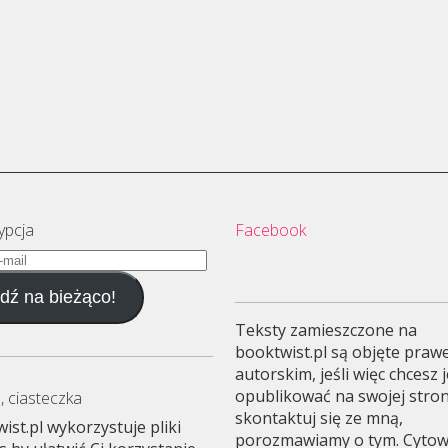
ypcja
Facebook
dź na bieżąco!
Teksty zamieszczone na
booktwist.pl są objęte pra
autorskim, jeśli więc chcesz 
opublikować na swojej stron
, ciasteczka
skontaktuj się ze mną,
ist.pl wykorzystuje pliki
porozmawiamy o tym. Cyto