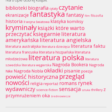
Na tropie dobrej książki:
czytanie
biblioteki
biografia
cytaty
fantastyka
fantasy
ekranizacje
filozofia
film
historia
klasyka
komiksy
II wojna światowa
kryminały
książki które warto
księgarnie
przeczytać
literatura
literatura angielska
amerykańska
literatura faktu
literatura australijska
literatura dziecięca
literatura francuska
literatura hiszpańska
literatura
literatura polska
młodzieżowa
literatura
Nagroda Bookera
Nagroda
szwedzka
literatura węgierska
okładki
pisanie
Nagroda Nobla
Nike
poezja
przegląd
powieść historyczna
nowości
rynek
romans
religia
reportaż
wydawniczy
sensacja
z
science-fiction
thrillery
sztuka
przymrużeniem oka
średniowiecze