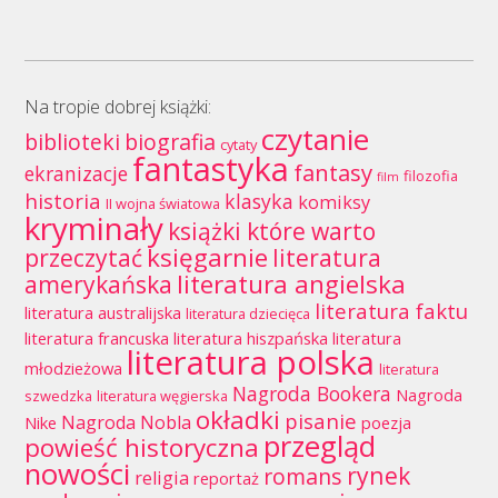
Na tropie dobrej książki:
czytanie
biblioteki
biografia
cytaty
fantastyka
fantasy
ekranizacje
filozofia
film
historia
klasyka
komiksy
II wojna światowa
kryminały
książki które warto
księgarnie
przeczytać
literatura
literatura angielska
amerykańska
literatura faktu
literatura australijska
literatura dziecięca
literatura francuska
literatura hiszpańska
literatura
literatura polska
młodzieżowa
literatura
Nagroda Bookera
Nagroda
szwedzka
literatura węgierska
okładki
pisanie
Nagroda Nobla
Nike
poezja
przegląd
powieść historyczna
nowości
rynek
romans
religia
reportaż