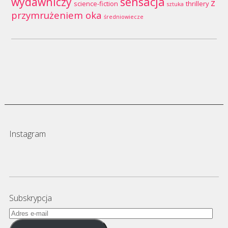
wydawniczy
sensacja
z
science-fiction
thrillery
sztuka
przymrużeniem oka
średniowiecze
Instagram
Subskrypcja
Adres
e-