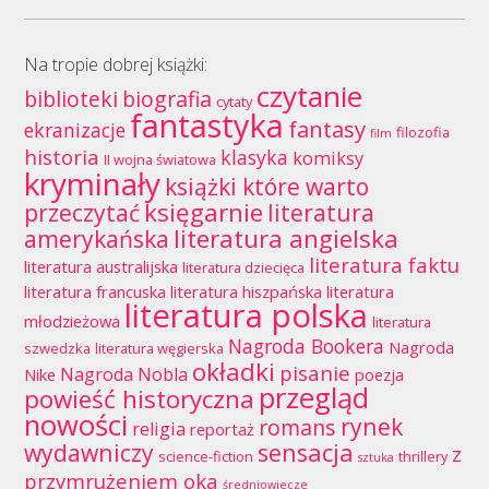
Na tropie dobrej książki:
czytanie
biblioteki
biografia
cytaty
fantastyka
fantasy
ekranizacje
filozofia
film
historia
klasyka
komiksy
II wojna światowa
kryminały
książki które warto
księgarnie
przeczytać
literatura
literatura angielska
amerykańska
literatura faktu
literatura australijska
literatura dziecięca
literatura francuska
literatura hiszpańska
literatura
literatura polska
młodzieżowa
literatura
Nagroda Bookera
Nagroda
szwedzka
literatura węgierska
okładki
pisanie
Nagroda Nobla
Nike
poezja
przegląd
powieść historyczna
nowości
rynek
romans
religia
reportaż
wydawniczy
sensacja
z
science-fiction
thrillery
sztuka
przymrużeniem oka
średniowiecze