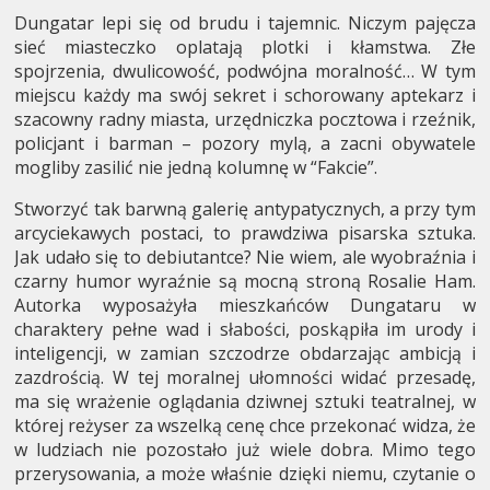
Dungatar lepi się od brudu i tajemnic. Niczym pajęcza
sieć miasteczko oplatają plotki i kłamstwa. Złe
spojrzenia, dwulicowość, podwójna moralność… W tym
miejscu każdy ma swój sekret i schorowany aptekarz i
szacowny radny miasta, urzędniczka pocztowa i rzeźnik,
policjant i barman – pozory mylą, a zacni obywatele
mogliby zasilić nie jedną kolumnę w “Fakcie”.
Stworzyć tak barwną galerię antypatycznych, a przy tym
arcyciekawych postaci, to prawdziwa pisarska sztuka.
Jak udało się to debiutantce? Nie wiem, ale wyobraźnia i
czarny humor wyraźnie są mocną stroną Rosalie Ham.
Autorka wyposażyła mieszkańców Dungataru w
charaktery pełne wad i słabości, poskąpiła im urody i
inteligencji, w zamian szczodrze obdarzając ambicją i
zazdrością. W tej moralnej ułomności widać przesadę,
ma się wrażenie oglądania dziwnej sztuki teatralnej, w
której reżyser za wszelką cenę chce przekonać widza, że
w ludziach nie pozostało już wiele dobra. Mimo tego
przerysowania, a może właśnie dzięki niemu, czytanie o