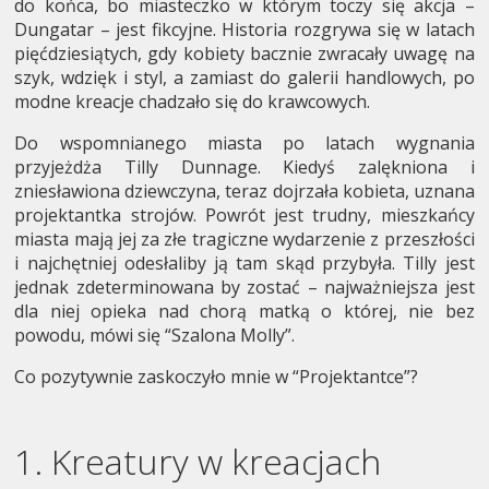
do końca, bo miasteczko w którym toczy się akcja –
Dungatar – jest fikcyjne. Historia rozgrywa się w latach
pięćdziesiątych, gdy kobiety bacznie zwracały uwagę na
szyk, wdzięk i styl, a zamiast do galerii handlowych, po
modne kreacje chadzało się do krawcowych.
Do wspomnianego miasta po latach wygnania
przyjeżdża Tilly Dunnage. Kiedyś zalękniona i
zniesławiona dziewczyna, teraz dojrzała kobieta, uznana
projektantka strojów. Powrót jest trudny, mieszkańcy
miasta mają jej za złe tragiczne wydarzenie z przeszłości
i najchętniej odesłaliby ją tam skąd przybyła. Tilly jest
jednak zdeterminowana by zostać – najważniejsza jest
dla niej opieka nad chorą matką o której, nie bez
powodu, mówi się “Szalona Molly”.
Co pozytywnie zaskoczyło mnie w “Projektantce”?
1. Kreatury w kreacjach