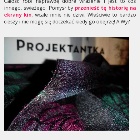
Całość robi naprawdę dobre wrażenie i jest to coś
innego, świeżego. Pomysł by
przenieść tę historię na
ekrany kin
, wcale mnie nie dziwi. Właściwie to bardzo
cieszy i nie mogę się doczekać kiedy go obejrzę! A Wy?