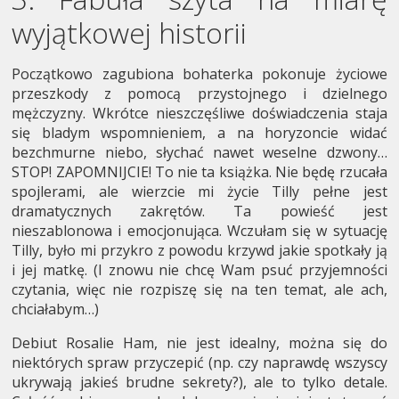
wyjątkowej historii
Początkowo zagubiona bohaterka pokonuje życiowe
przeszkody z pomocą przystojnego i dzielnego
mężczyzny. Wkrótce nieszczęśliwe doświadczenia staja
się bladym wspomnieniem, a na horyzoncie widać
bezchmurne niebo, słychać nawet weselne dzwony…
STOP! ZAPOMNIJCIE! To nie ta książka. Nie będę rzucała
spojlerami, ale wierzcie mi życie Tilly pełne jest
dramatycznych zakrętów. Ta powieść jest
nieszablonowa i emocjonująca. Wczułam się w sytuację
Tilly, było mi przykro z powodu krzywd jakie spotkały ją
i jej matkę. (I znowu nie chcę Wam psuć przyjemności
czytania, więc nie rozpiszę się na ten temat, ale ach,
chciałabym…)
Debiut Rosalie Ham, nie jest idealny, można się do
niektórych spraw przyczepić (np. czy naprawdę wszyscy
ukrywają jakieś brudne sekrety?), ale to tylko detale.