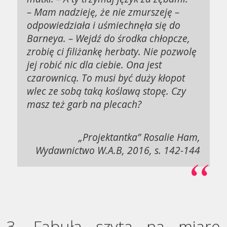
– Mam nadzieję, że nie zmurszeję –
odpowiedziała i uśmiechnęła się do
Barneya. – Wejdź do środka chłopcze,
zrobię ci filiżankę herbaty. Nie pozwolę
jej robić nic dla ciebie. Ona jest
czarownicą. To musi być duży kłopot
wlec ze sobą taką koślawą stopę. Czy
masz też garb na plecach?
„Projektantka” Rosalie Ham,
Wydawnictwo W.A.B, 2016, s. 142-144
3. Fabuła szyta na miarę