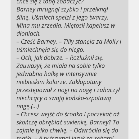
chce się z tobą zobaczyć?
Barney mrugnął szybko i przełknął
ślinę. Uśmiech spełzł z jego twarzy.
Mina mu zrzedła. Miętosił kapelusz w
dłoniach.
– Cześć Barney. – Tilly stanęła za Molly i
uśmiechnęła się do niego.
– Och, jak dobrze. – Rozluźnił się.
Zauważył, że miała na sobie tylko
jedwabną halkę w intensywnie
niebieskim kolorze. Zakłopotany
przestępował z nogi na nogę i zahaczył
niechcący o swoją końsko-szpotawą
nogę.(…)
– Chcesz wejść do środka i poczekać aż
skończę obrębiać sukienkę, Barney? To
zajmie tylko chwilę. – Odwróciła się do
matki. – A ty trzymaj język za zębami.