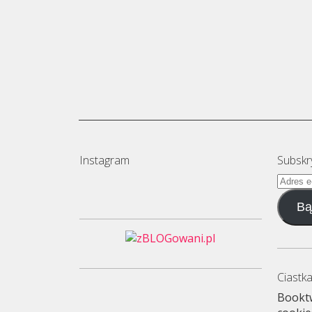
Instagram
Subskr
Adres
e-
Bą
mail
Ciastka
Booktw