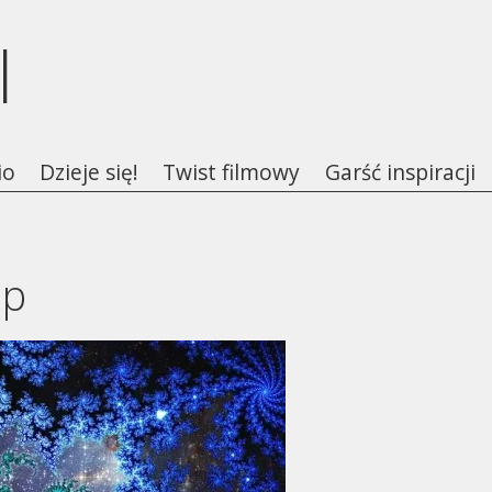
l
io
Dzieje się!
Twist filmowy
Garść inspiracji
op