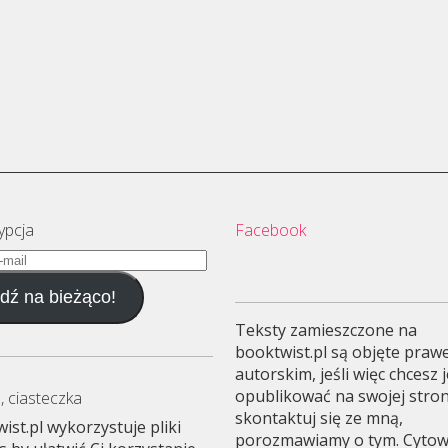
ypcja
Facebook
dź na bieżąco!
Teksty zamieszczone na
booktwist.pl są objęte pra
autorskim, jeśli więc chcesz 
opublikować na swojej stron
, ciasteczka
skontaktuj się ze mną,
ist.pl wykorzystuje pliki
porozmawiamy o tym. Cyto