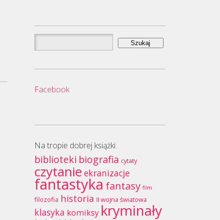
Szukaj:
Facebook
Na tropie dobrej książki:
biblioteki
biografia
cytaty
czytanie
ekranizacje
fantastyka
fantasy
film
historia
filozofia
II wojna światowa
kryminały
klasyka
komiksy