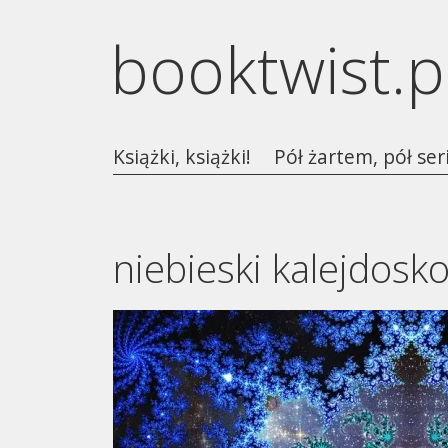
booktwist.p
Książki, książki!
Pół żartem, pół ser
niebieski kalejdosk