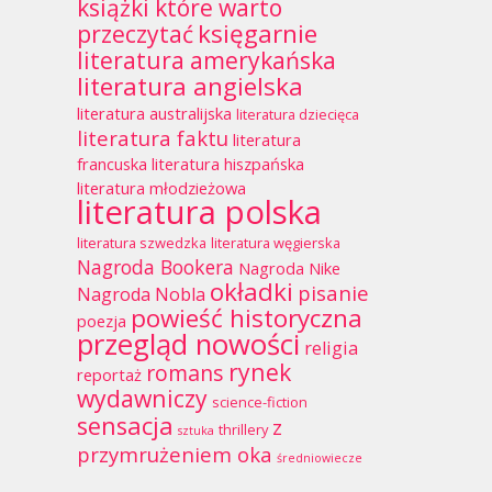
książki które warto
księgarnie
przeczytać
literatura amerykańska
literatura angielska
literatura australijska
literatura dziecięca
literatura faktu
literatura
francuska
literatura hiszpańska
literatura młodzieżowa
literatura polska
literatura szwedzka
literatura węgierska
Nagroda Bookera
Nagroda Nike
okładki
pisanie
Nagroda Nobla
powieść historyczna
poezja
przegląd nowości
religia
rynek
romans
reportaż
wydawniczy
science-fiction
sensacja
z
thrillery
sztuka
przymrużeniem oka
średniowiecze